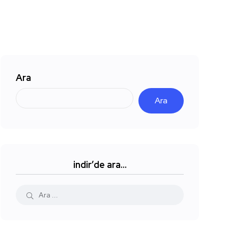
Ara
Ara
indir’de ara…