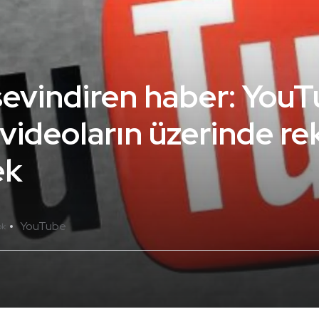
evindiren haber: You
videoların üzerinde r
ek
YouTube
ok