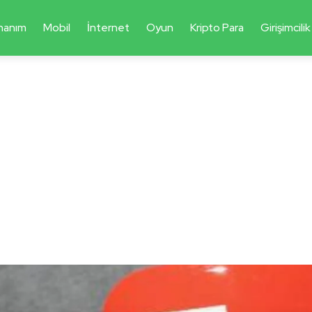
nanım
Mobil
İnternet
Oyun
Kripto Para
Girişimcilik