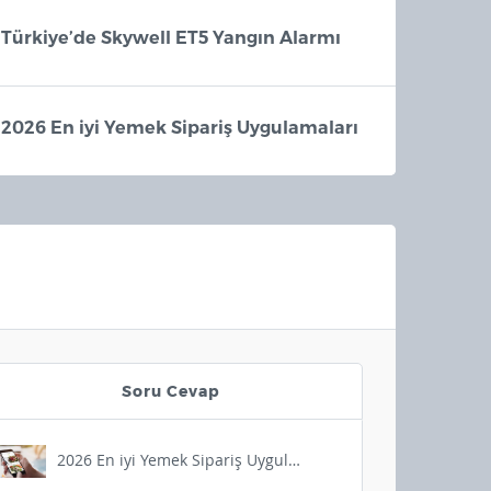
Yapay zeka veri merkezi talebi, PC
Türkiye’de Skywell ET5 Yangın Alarmı
donanım pazarını etkilemeye de
ediyor. Son olarak ASUS, nAMD ve I
anakartlarda fiyat artışına…
2026 En iyi Yemek Sipariş Uygulamaları
Soru Cevap
2026 En iyi Yemek Sipariş Uygulamaları