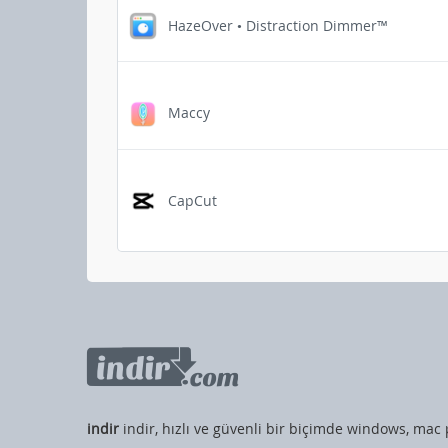
HazeOver • Distraction Dimmer™
Maccy
CapCut
indir
indir, hızlı ve güvenli bir biçimde windows, mac 