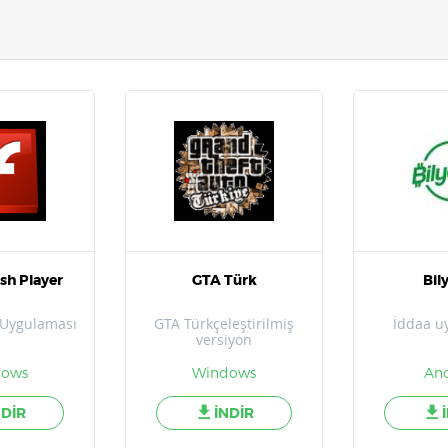
sh Player
GTA Türk
Bil
 Uygulaması
GTA Türkçeleştirilmiş
İddaa u
versiyon
dows
Windows
And
NDİR
İNDİR