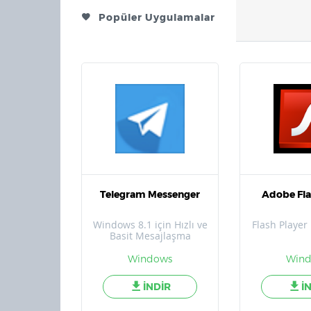
Popüler Uygulamalar
Telegram Messenger
Adobe Fla
Windows 8.1 için Hızlı ve
Flash Player
Basit Mesajlaşma
Uygulaması
Windows
Win
İNDİR
İ