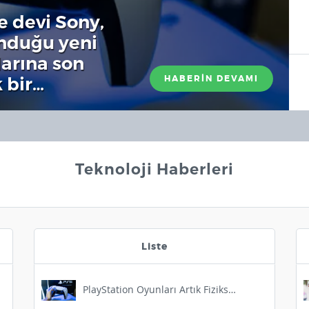
e devi Sony,
unduğu yeni
larına son
 bir…
HABERİN DEVAMI
Teknoloji Haberleri
Liste
PlayStation Oyunları Artık Fiziksel Olarak Satılmayacak