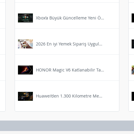
Xbox’a Büyük Güncelleme Yeni Özellikler Geliyor
2026 En iyi Yemek Sipariş Uygulamaları
HONOR Magic V6 Katlanabilir Tasarımının Avantajları Açıklandı
Huawei’den 1.300 Kilometre Menzilli Dev SUV