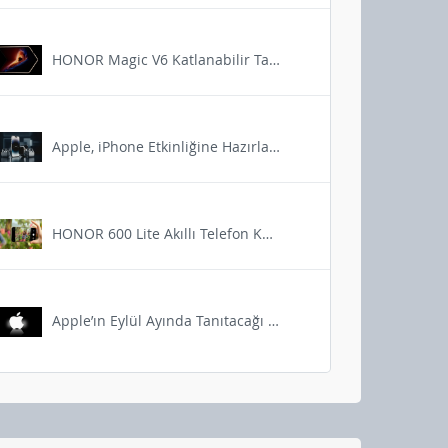
HONOR Magic V6 Katlanabilir Tasarımının Avantajları Açıklandı
Apple, iPhone Etkinliğine Hazırlanıyor
HONOR 600 Lite Akıllı Telefon Kullanımını Basitleştiren Yapay Zekâ Araçları
Apple’ın Eylül Ayında Tanıtacağı Cihazlar