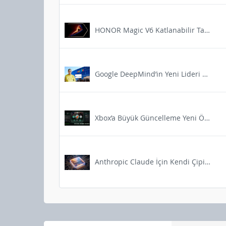
HONOR Magic V6 Katlanabilir Tasarımının Avantajları Açıklandı
Google DeepMind’in Yeni Lideri Artık Türk
Xbox’a Büyük Güncelleme Yeni Özellikler Geliyor
Anthropic Claude İçin Kendi Çipini Tasarlıyor