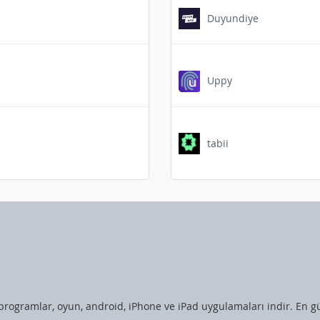
Duyundiye
Uppy
tabii
programlar, oyun, android, iPhone ve iPad uygulamaları indir. En gü