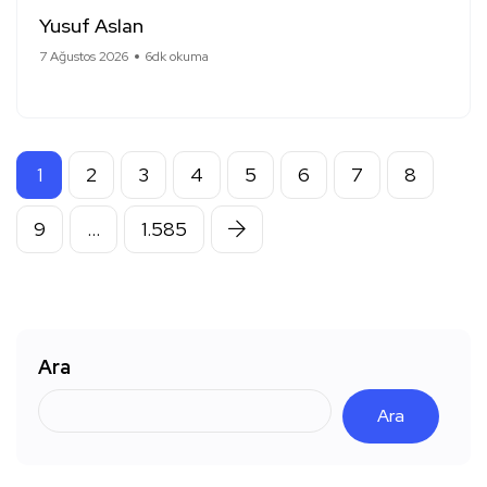
Yusuf Aslan
7 Ağustos 2026
6dk okuma
1
2
3
4
5
6
7
8
9
…
1.585
Ara
Ara