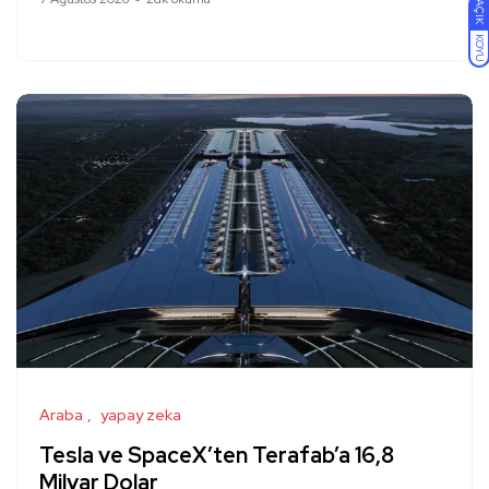
AÇIK
KOYU
Araba
yapay zeka
Tesla ve SpaceX’ten Terafab’a 16,8
Milyar Dolar