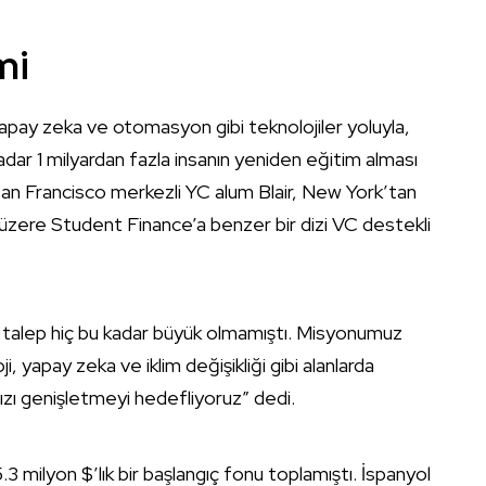
mi
ay zeka ve otomasyon gibi teknolojiler yoluyla,
adar 1 milyardan fazla insanın yeniden eğitim alması
San Francisco merkezli YC alum Blair, New York’tan
üzere Student Finance’a benzer bir dizi VC destekli
ik talep hiç bu kadar büyük olmamıştı. Misyonumuz
, yapay zeka ve iklim değişikliği gibi alanlarda
zı genişletmeyi hedefliyoruz” dedi.
 milyon $’lık bir başlangıç ​​fonu toplamıştı. İspanyol