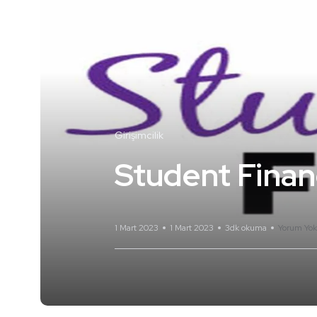
Girişimcilik
Student Financ
1 Mart 2023
1 Mart 2023
3dk okuma
Yorum Yok