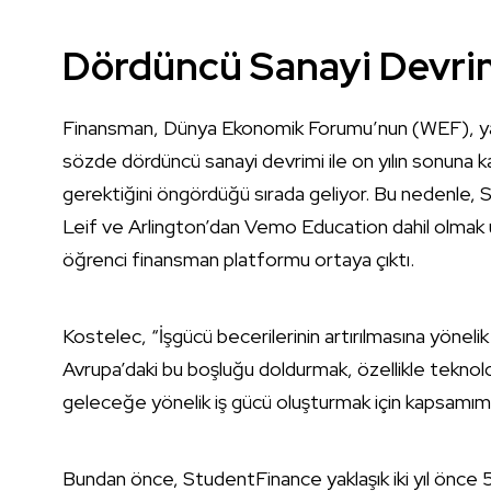
Dördüncü Sanayi Devri
Finansman, Dünya Ekonomik Forumu’nun (WEF), yap
sözde dördüncü sanayi devrimi ile on yılın sonuna k
gerektiğini öngördüğü sırada geliyor. Bu nedenle, 
Leif ve Arlington’dan Vemo Education dahil olmak 
öğrenci finansman platformu ortaya çıktı.
Kostelec, “İşgücü becerilerinin artırılmasına yönel
Avrupa’daki bu boşluğu doldurmak, özellikle teknoloji
geleceğe yönelik iş gücü oluşturmak için kapsamımı
Bundan önce, StudentFinance yaklaşık iki yıl önce 5.3