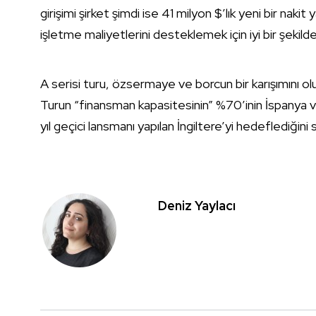
girişimi şirket şimdi ise 41 milyon $’lık yeni bir na
işletme maliyetlerini desteklemek için iyi bir şekilde
A serisi turu, özsermaye ve borcun bir karışımını ol
Turun “finansman kapasitesinin” %70’inin İspanya v
yıl geçici lansmanı yapılan İngiltere’yi hedeflediğini 
Deniz Yaylacı