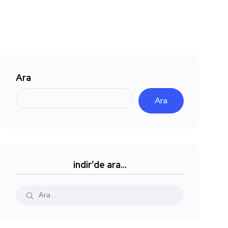
Ara
Ara
indir’de ara…