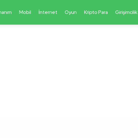
nanım
Mobil
İnternet
Oyun
Kripto Para
Girişimcilik