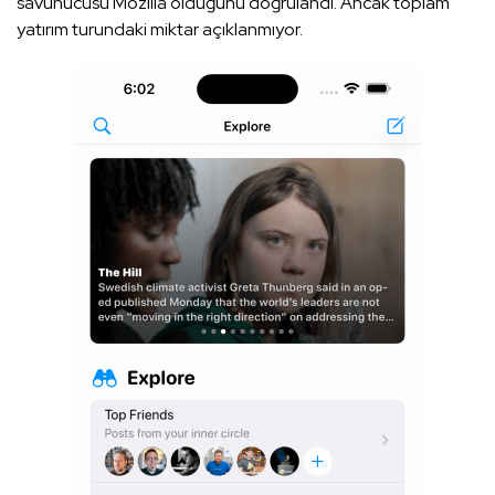
savunucusu Mozilla olduğunu doğrulandı. Ancak toplam
yatırım turundaki miktar açıklanmıyor.