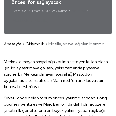
öncesi fon sağlayacak
1 Mart 2023
1 Mart 2023
2dk okuma
Yorum Yok
Mastodon
Mozilla
Anasayfa
Girişimcilik
Mozilla, sosyal ağ olan Mammo ...
Merkezi olmayan sosyal ağa katılmak isteyen kullanıcıların
işini kolaylaştırmaya çalışan, yakın zamanda piyasaya
sürülen bir Merkezi olmayan sosyal ağ Mastodon
uygulaması alternatifi olan Mammoth’un artık büyük bir
finansal desteği var.
Şirket , önde gelen tohum öncesi yatırımcılarından, Long
Journey Ventures ve Marc Benioff da dahil olmak üzere
şirketin ilk genel turuna en büyük yatırımı yapan açık ağın