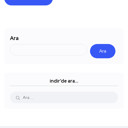
Ara
Ara
indir’de ara…