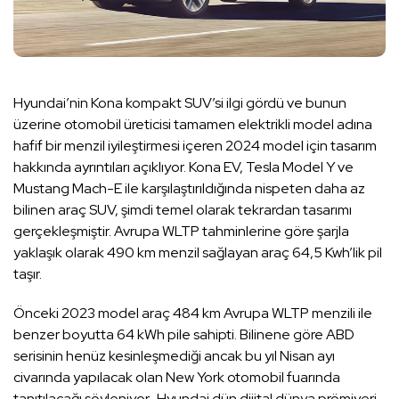
Hyundai’nin Kona kompakt SUV’si ilgi gördü ve bunun
üzerine otomobil üreticisi tamamen elektrikli model adına
hafif bir menzil iyileştirmesi içeren 2024 model için tasarım
hakkında ayrıntıları açıklıyor. Kona EV, Tesla Model Y ve
Mustang Mach-E ile karşılaştırıldığında nispeten daha az
bilinen araç SUV, şimdi temel olarak tekrardan tasarımı
gerçekleşmiştir. Avrupa WLTP tahminlerine göre şarjla
yaklaşık olarak 490 km menzil sağlayan araç 64,5 Kwh’lik pil
taşır.
Önceki 2023 model araç 484 km Avrupa WLTP menzili ile
benzer boyutta 64 kWh pile sahipti. Bilinene göre ABD
serisinin henüz kesinleşmediği ancak bu yıl Nisan ayı
civarında yapılacak olan New York otomobil fuarında
tanıtılacağı söyleniyor. Hyundai dün dijital dünya prömiyeri