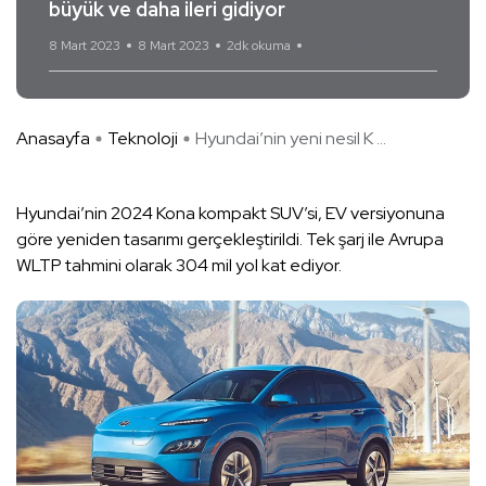
büyük ve daha ileri gidiyor
8 Mart 2023
8 Mart 2023
2dk okuma
Yorum Yok
Anasayfa
Teknoloji
Hyundai’nin yeni nesil K ...
Hyundai’nin 2024 Kona kompakt SUV’si, EV versiyonuna
göre yeniden tasarımı gerçekleştirildi. Tek şarj ile Avrupa
WLTP tahmini olarak 304 mil yol kat ediyor.