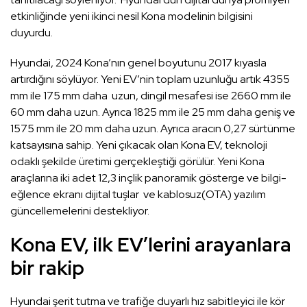
etkinliğinde yeni ikinci nesil Kona modelinin bilgisini
duyurdu.
Hyundai, 2024 Kona’nın genel boyutunu 2017 kıyasla
artırdığını söylüyor. Yeni EV’nin toplam uzunluğu artık 4355
mm ile 175 mm daha uzun, dingil mesafesi ise 2660 mm ile
60 mm daha uzun. Ayrıca 1825 mm ile 25 mm daha geniş ve
1575 mm ile 20 mm daha uzun. Ayrıca aracın 0,27 sürtünme
katsayısına sahip. Yeni çıkacak olan Kona EV, teknoloji
odaklı şekilde üretimi gerçekleştiği görülür. Yeni Kona
araçlarına iki adet 12,3 inçlik panoramik gösterge ve bilgi-
eğlence ekranı dijital tuşlar ve kablosuz(OTA) yazılım
güncellemelerini destekliyor.
Kona EV, ilk EV’lerini arayanlara
bir rakip
Hyundai şerit tutma ve trafiğe duyarlı hız sabitleyici ile kör