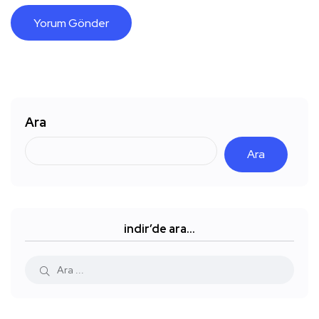
Ara
Ara
indir’de ara…