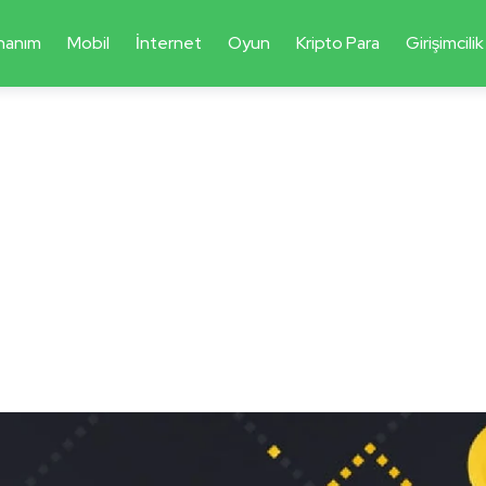
nanım
Mobil
İnternet
Oyun
Kripto Para
Girişimcilik