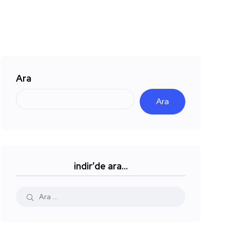
Ara
Ara
indir’de ara…