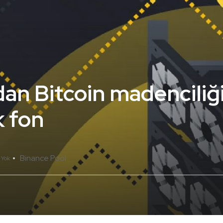
an Bitcoin madenciliği
k fon
Binance Pool
 Yok