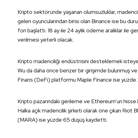
Kripto sektöründe yaşanan olumsuzluklar, madencili
gelen oyuncularından birisi olan Binance ise bu d
fon başlattı. 18 ay ile 24 aylık ödeme aralıklar ile g
verilmesi yeterli olacak.
Kripto madenciliği endüstrisini desteklemek isteye
Wu da daha önce benzer bir girişimde bulunmuş ve
Finans (DeFi) platformu Maple Finance ise yüzde 20
Kripto pazarındaki gerileme ve Ethereum’un hisse ka
Halka açık madencilik şirketi olarak öne çıkan Rio
(MARA) ise yüzde 65 düşüş kaydetti.