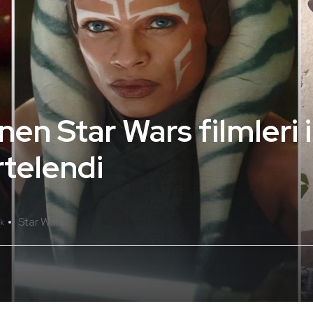
en Star Wars filmleri il
rtelendi
Star Wars
k