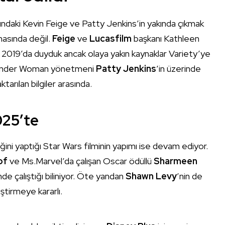
şındaki Kevin Feige ve Patty Jenkins’in yakında çıkmak
amasında değil.
Feige
ve
Lucasfilm
başkanı Kathleen
z 2019’da duyduk ancak olaya yakın kaynaklar Variety’ye
e Wonder Woman yönetmeni
Patty Jenkins
’in üzerinde
aktarılan bilgiler arasında.
2025’te
ğini yaptığı Star Wars filminin yapımı ise devam ediyor.
of
ve Ms.Marvel’da çalışan Oscar ödüllü
Sharmeen
nde çalıştığı biliniyor. Öte yandan
Shawn Levy
’nin de
ştirmeye kararlı.