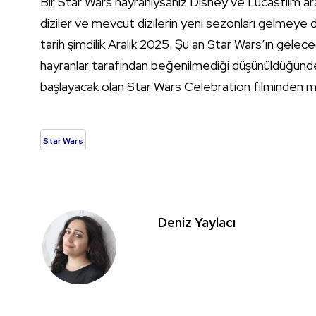
Bir Star Wars hayranıysanız Disney ve Lucasfilm aras
diziler ve mevcut dizilerin yeni sezonları gelmeye 
tarih şimdilik Aralık 2025. Şu an Star Wars’ın gelec
hayranlar tarafından beğenilmediği düşünüldüğünde 
başlayacak olan Star Wars Celebration filminden m
Star Wars
Deniz Yaylacı