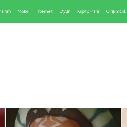
nanım
Mobil
İnternet
Oyun
Kripto Para
Girişimcilik