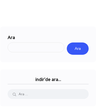
Ara
Ara
indir’de ara…