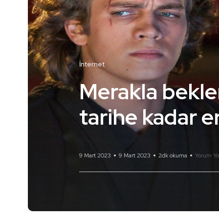
İnternet
Merakla beklen
tarihe kadar e
9 Mart 2023
9 Mart 2023
2dk okuma
Yorum Yo