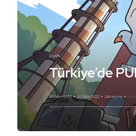
Oyun
Türkiye’de PU
20 Ekim 2022
20 Ekim 2022
2dk okuma
Yoru