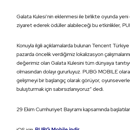
Galata Kulesi’nin eklenmesi ile birlikte oyunda yeni 
ziyaret ederek ödüller alabileceği bu etkinlikler, 
Konuyla ilgili açıklamalarda bulunan Tencent Türki
pazarda öncelik verdiğimiz lokalizasyon çalışmalarını
değerimiz olan Galata Kulesini tüm dünyaya tanıt
olmasından dolayı gururluyuz. PUBG MOBILE olarak 
gelişmeyi bir başlangıç olarak görüyor, oyunseverl
buluşturmak için sabırsızlanıyoruz” dedi.
29 Ekim Cumhuriyet Bayramı kapsamında başlatılan e
iOS için
PUBG Mobile indir