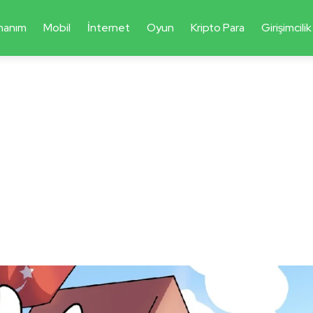
nanım
Mobil
İnternet
Oyun
Kripto Para
Girişimcilik