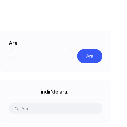
Ara
Ara
indir’de ara…