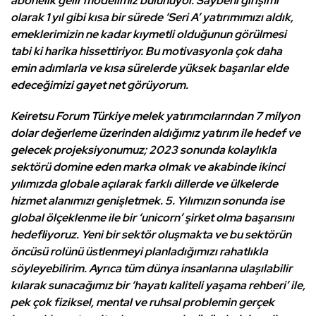
abonelik gelir modelimiz bulunuyor. Saybeni girişimi
olarak 1 yıl gibi kısa bir sürede ‘Seri A’ yatırımımızı aldık,
emeklerimizin ne kadar kıymetli olduğunun görülmesi
tabi ki harika hissettiriyor. Bu motivasyonla çok daha
emin adımlarla ve kısa sürelerde yüksek başarılar elde
edeceğimizi gayet net görüyorum.
Keiretsu Forum Türkiye melek yatırımcılarından 7 milyon
dolar değerleme üzerinden aldığımız yatırım ile hedef ve
gelecek projeksiyonumuz; 2023 sonunda kolaylıkla
sektörü domine eden marka olmak ve akabinde ikinci
yılımızda globale açılarak farklı dillerde ve ülkelerde
hizmet alanımızı genişletmek. 5. Yılımızın sonunda ise
global ölçeklenme ile bir ‘unicorn’ şirket olma başarısını
hedefliyoruz. Yeni bir sektör oluşmakta ve bu sektörün
öncüsü rolünü üstlenmeyi planladığımızı rahatlıkla
söyleyebilirim. Ayrıca tüm dünya insanlarına ulaşılabilir
kılarak sunacağımız bir ‘hayatı kaliteli yaşama rehberi’ ile,
pek çok fiziksel, mental ve ruhsal problemin gerçek