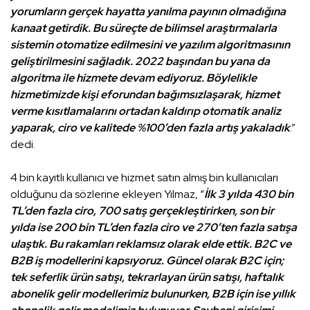
yorumların gerçek hayatta yanılma payının olmadığına
kanaat getirdik. Bu süreçte de bilimsel araştırmalarla
sistemin otomatize edilmesini ve yazılım algoritmasının
geliştirilmesini sağladık. 2022 başından bu yana da
algoritma ile hizmete devam ediyoruz. Böylelikle
hizmetimizde kişi eforundan bağımsızlaşarak, hizmet
verme kısıtlamalarını ortadan kaldırıp otomatik analiz
yaparak, ciro ve kalitede %100’den fazla artış yakaladık
.”
dedi.
4 bin kayıtlı kullanıcı ve hizmet satın almış bin kullanıcıları
olduğunu da sözlerine ekleyen Yılmaz, “
İlk 3 yılda 430 bin
TL’den fazla ciro, 700 satış gerçekleştirirken, son bir
yılda ise 200 bin TL’den fazla ciro ve 270’ten fazla satışa
ulaştık. Bu rakamları reklamsız olarak elde ettik. B2C ve
B2B iş modellerini kapsıyoruz. Güncel olarak B2C için;
tek seferlik ürün satışı, tekrarlayan ürün satışı, haftalık
abonelik gelir modellerimiz bulunurken, B2B için ise yıllık