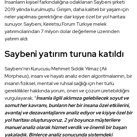
İnsanların kişisel farkındalığına odaklanan Saybeni şirketi
2019 yılında kurulmuştu. Girişim, daha kaliteli bir yaşam için
neler yapılması gerektiğine dair kişiye özel bir yol haritası
sunuyor. Saybeni, Keiretsu Forum Türkiye melek
yatırımcılarından 7 milyon dolar değerleme üzerinden
yatırım aldı.
Saybeni yatırım turuna katıldı
Saybeni’nin Kurucusu Mehmet Sıddık Yılmaz (Ali
Morpheus), insanı ve hayatı analiz eden algoritmalarının, bir
insanın fiziksel, mental ve ruhsal sağlığı için her türlü
gereklilikler hakkında yorum, öneri ve çözüm üretebildiğini
vurgulayarak; “
İnsanla ilgili aklımıza gelebilecek soyut ve
somut her kavramı, bunların her bir insana özel etkilerini,
avantaj ve dezavantajlarını analiz ediyor ve kişiye özel bir
yol haritası oluşturuyoruz. 2 yıl boyunca müşterilere
manuel analiz olarak hizmet verdik ve önemli bir başarı
yakaladık. Binlerce analiz sonucunda sistemdeki