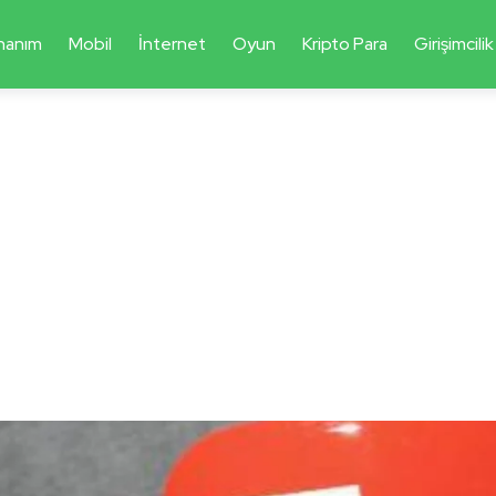
nanım
Mobil
İnternet
Oyun
Kripto Para
Girişimcilik