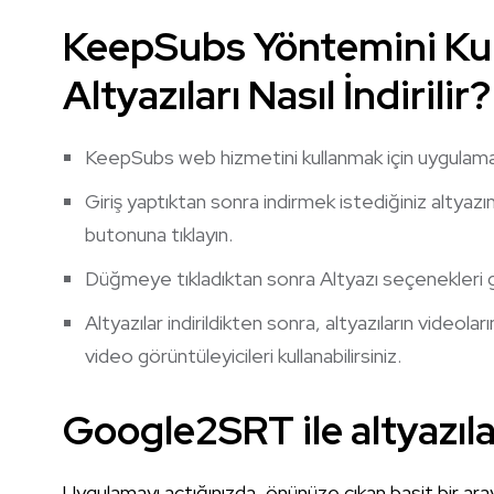
KeepSubs Yöntemini Ku
Altyazıları Nasıl İndirilir?
KeepSubs web hizmetini kullanmak için uygulama
Giriş yaptıktan sonra indirmek istediğiniz altyazın
butonuna tıklayın.
Düğmeye tıkladıktan sonra Altyazı seçenekleri 
Altyazılar indirildikten sonra, altyazıların videola
video görüntüleyicileri kullanabilirsiniz.
Google2SRT ile altyazılar
Uygulamayı açtığınızda, önünüze çıkan basit bir ara