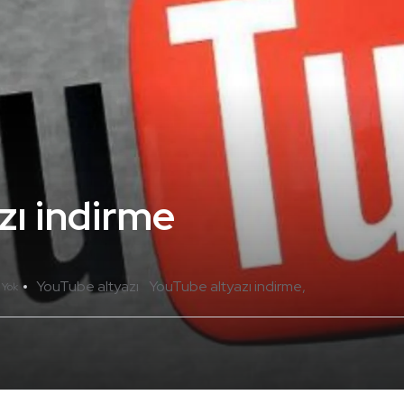
zı indirme
YouTube altyazı
YouTube altyazı indirme
 Yok