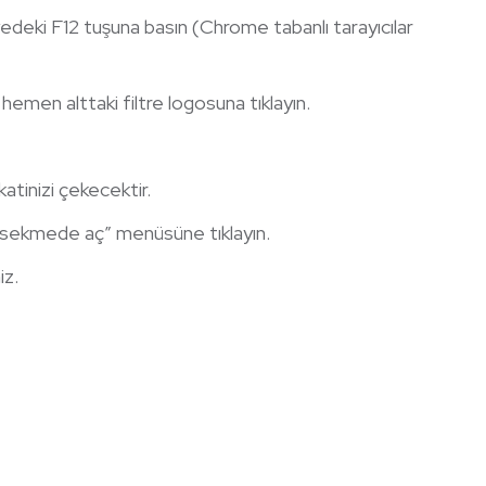
edeki F12 tuşuna basın (Chrome tabanlı tarayıcılar
hemen alttaki filtre logosuna tıklayın.
tinizi çekecektir.
i sekmede aç” menüsüne tıklayın.
iz.