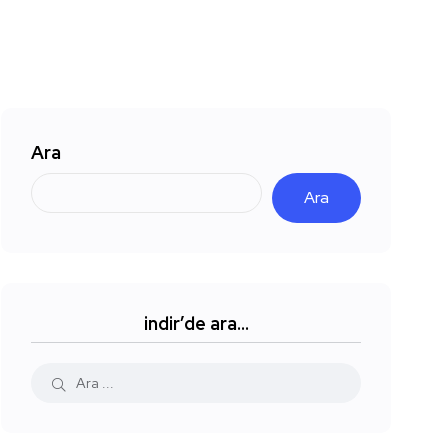
Ara
Ara
indir’de ara…