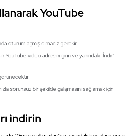
llanarak YouTube
da oturum açmış olmanız gerekir.
ın YouTube video adresini girin ve yanındaki ‘İndir’
görünecektir.
rınızla sorunsuz bir şekilde çalışmasını sağlamak için
ı indirin
yüzde “Google altyazıları”nın yanındaki boş alana önce