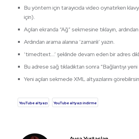
Bu yöntem için tarayıcıda video oynatırken klavy
için).
Açılan ekranda “Ağ” sekmesine tıklayın, ardından 
Ardından arama alanına ‘zamanlı’ yazın.
‘timedtext…’ şeklinde devam eden bir adres dikka
Bu adrese sağ tıkladıktan sonra “Bağlantıyı yen
Yeni açılan sekmede XML altyazılarını görebilirsin
YouTube altyazı
YouTube altyazı indirme
Ayça Yurtaslan