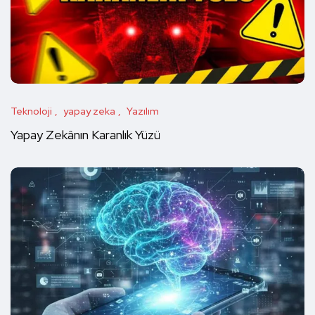
Teknoloji
yapay zeka
Yazılım
Yapay Zekânın Karanlık Yüzü