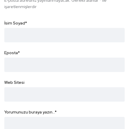
E-posta adresiniz yayınlanmayacak.
Gerekli alanlar
*
ile
işaretlenmişlerdir
İsim Soyad
*
Eposta
*
Web Sitesi
Yorumunuzu buraya yazın...
*