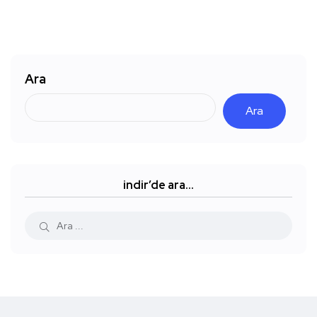
Ara
Ara
indir’de ara…