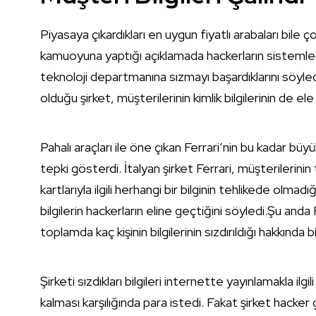
Piyasaya çıkardıkları en uygun fiyatlı arabaları bile 
kamuoyuna yaptığı açıklamada hackerların sistemler i
teknoloji departmanına sızmayı başardıklarını söyledi
olduğu şirket, müşterilerinin kimlik bilgilerinin de ele 
Pahalı araçları ile öne çıkan Ferrari’nin bu kadar büy
tepki gösterdi. İtalyan şirket Ferrari, müşterileri
kartlarıyla ilgili herhangi bir bilginin tehlikede olm
bilgilerin hackerların eline geçtiğini söyledi.Şu anda 
toplamda kaç kişinin bilgilerinin sızdırıldığı hakkında bi
Şirketi sızdıkları bilgileri internette yayınlamakla ilgil
kalması karşılığında para istedi. Fakat şirket hack