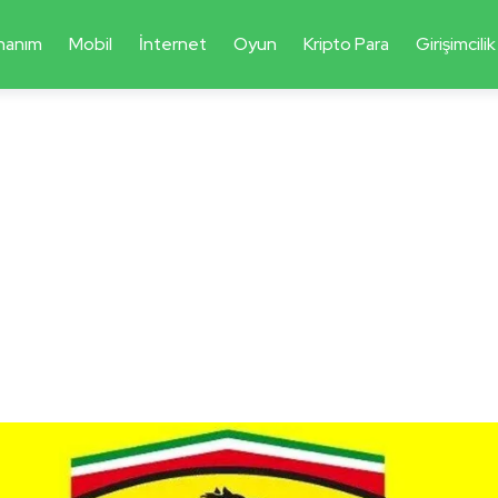
nanım
Mobil
İnternet
Oyun
Kripto Para
Girişimcilik