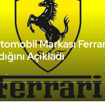
tomobil Markası Ferrar
dığını Açıkladı
Ferrari
hacker
siber
sibersaldırı
 Yok