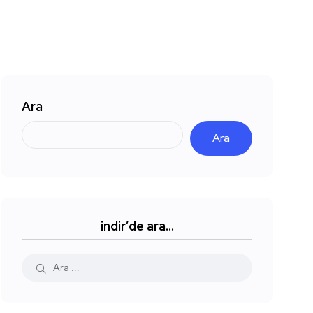
Ara
Ara
indir’de ara…