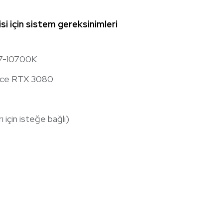
si için sistem gereksinimleri
i7-10700K
orce RTX 3080
için isteğe bağlı)