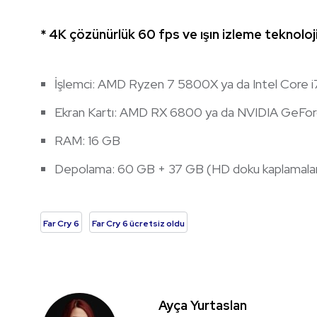
* 4K çözünürlük 60 fps ve ışın izleme teknoloji
İşlemci: AMD Ryzen 7 5800X ya da Intel Core 
Ekran Kartı: AMD RX 6800 ya da NVIDIA GeF
RAM: 16 GB
Depolama: 60 GB + 37 GB (HD doku kaplamaları 
Far Cry 6
Far Cry 6 ücretsiz oldu
Ayça Yurtaslan