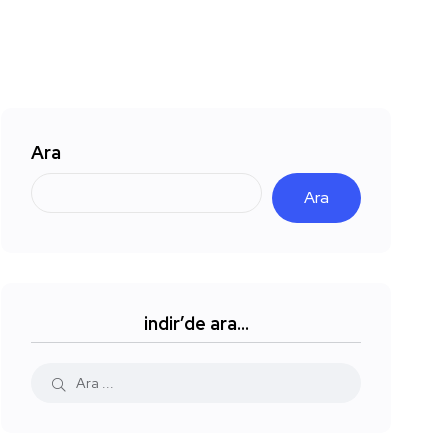
Ara
Ara
indir’de ara…