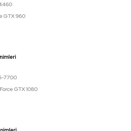
5-4460
ce GTX 960
nimleri
i5-7700
eForce GTX 1080
nimleri