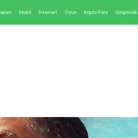
nanım
Mobil
İnternet
Oyun
Kripto Para
Girişimcilik