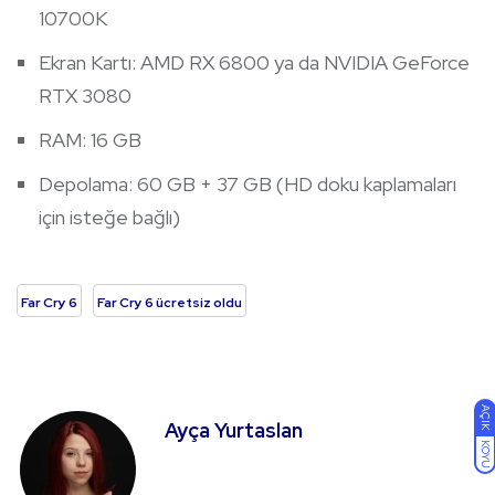
10700K
Ekran Kartı: AMD RX 6800 ya da NVIDIA GeForce
RTX 3080
RAM: 16 GB
Depolama: 60 GB + 37 GB (HD doku kaplamaları
için isteğe bağlı)
Far Cry 6
Far Cry 6 ücretsiz oldu
AÇIK
Ayça Yurtaslan
KOYU