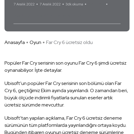
7 Aralık 2022
7 Aralık 2022
3dk okuma
Yorum Yok
Far Cry 6
Far Cry 6 ücretsiz oldu
Anasayfa
Oyun
Far Cry 6 ücretsiz oldu
Popüler Far Cry serisinin son oyunu Far Cry 6 şimdi ücretsiz
oynanabiliyor. İşte detaylar.
Ubisoft’un popüler Far Cry serisinin son bölümü olan Far
Cry 6, geçtiğimiz Ekim ayında yayınlandı. O zamandan beri,
büyük ölçüde indirimli fiyatlarla sunulan eserler artık
ücretsiz sürümde mevcuttur.
Ubisoft’tan yapılan açıklama, Far Cry 6 ücretsiz deneme
sürümünün tüm platformlarda yayınlandığını ortaya koydu.
Bugünden itibaren oyunun ücretsiz deneme sürümlerine