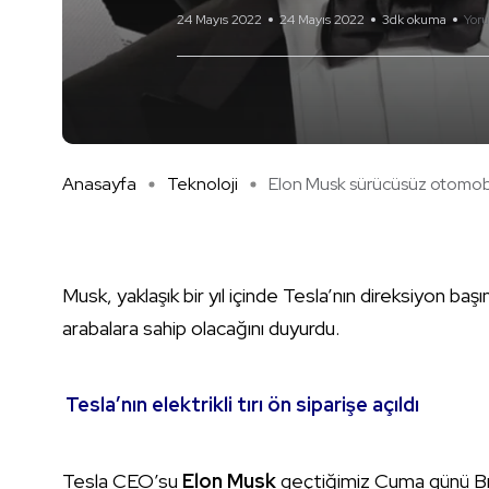
24 Mayıs 2022
24 Mayıs 2022
3dk okuma
Yor
Anasayfa
Teknoloji
Elon Musk sürücüsüz otomob 
Musk, yaklaşık bir yıl içinde Tesla’nın direksiyon b
arabalara sahip olacağını duyurdu.
Tesla’nın elektrikli tırı ön siparişe açıldı
Tesla CEO’su
Elon Musk
geçtiğimiz Cuma günü Bre