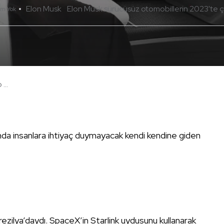
Elon Musk
Elon Musk sürücüsüz otomobillerin 2023'te çık
um Yok
...
aşında insanlara ihtiyaç duymayacak kendi kendine giden
zilya’daydı. SpaceX’in Starlink uydusunu kullanarak