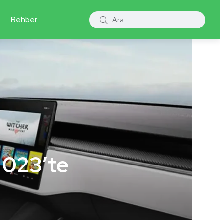
Rehber
2023’te