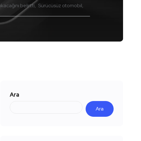
acağını belirtti
Sürücüsüz otomobil
Ara
Ara