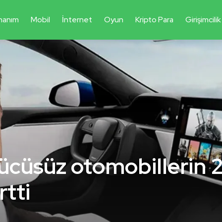
nanım
Mobil
İnternet
Oyun
Kripto Para
Girişimcilik
ücüsüz otomobillerin 
rtti