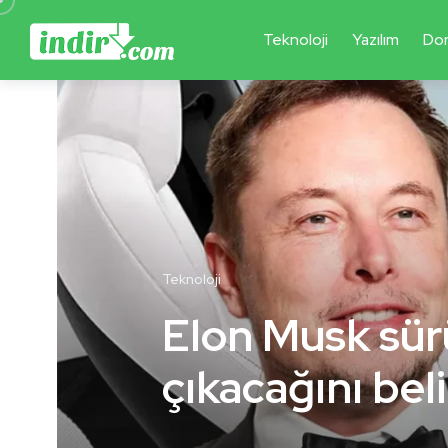
Teknoloji
Yazılım
Do
Teknoloji
Elon Musk sür
çıkacağını beli