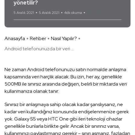
yönetilir?
5 Aralık 2021
5 Aralık 2021
4dk okuma
Yorum Yok
Anasayfa
Rehber
Nasıl Yapılır?
Android telefonunuzda bir veri ...
Ne zaman Android telefonunuzu satın normalde anlaşma
kapsamında veri harçlık alacak. Bu izin, her ay, genellikle
500MB ile sınırsız arasında değişen, belirli bir miktarda veri
kullanmanıza olanak tanır.
Sınırsız bir anlaşmaya sahip olacak kadar şanslıysanız, ne
kadar veri kullandığınız konusunda endişelenmenize gerek
yok. Galaxy S5 veya HTC One gibi ileri teknoloji cihazlar
genellikle bunlarla birlikte gelir. Ancak bir sınırınız varsa,
kullanımınızı paylaştırmanız gerekir – sınırı aşmanız, fazladan