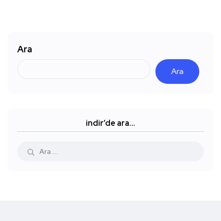
Ara
Ara
indir’de ara…