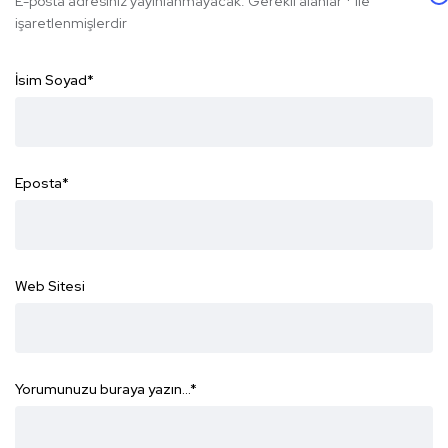
E-posta adresiniz yayınlanmayacak.
Gerekli alanlar
*
ile
işaretlenmişlerdir
İsim Soyad
*
Eposta
*
Web Sitesi
Yorumunuzu buraya yazın...
*