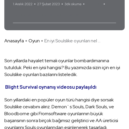
1 Aralık 2022
27 Şubat 2023
3dk okuma
Yorum Yok
Soulslike
Soulslike oyun önerileri
Anasayfa
Oyun
En iyi Soulslike oyunları nel ...
Son yıllarda hayalet temalı oyunlar bombardımanına
tutulduk. Peki en iyisi hangisi? Bu yazımızda sizin için en iyi
Soulslike oyunları bazılarını listeledik.
Blight Survival oynanış videosu paylaşıldı
Son yıllardaki en popüler oyun türü hangisi diye sorsak
Soulslike cevabını alırız. Demon`s Souls, Dark Souls, ve
Bloodborne gibi Fromsoftware oyunlarının büyük
başarısının sonra birçok bağımsız geliştirici ve AA üreticisi
oyunlarını Souls oyunlarından esinlenerek tasarladı.