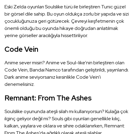
Eski Zelda oyunları Soulslike türü ile birleştiren Tunic güzel
bir görsel dile sahip. Bu oyun oldukça zorlu bir yapıda ve sizi
çocukluğunuza geri götürecek. Çevreyi keşfetmenin çok
önemli olduğu bu oyunda hikaye doğrudan anlatılmak
yerine görseller aracılığıyla hissettiriliyor.
Code Vein
Anime sever misin? Anime ve Soul-like’nin birleştiren olan
Code Vein, Bandai Namco tarafından geliştirildi, yayınlandı.
Dark anime seviyorsanız kesinlikle Code Vein’i
denemelisiniz.
Remnant: From The Ashes
Soulslike oyununda ateşli silah mı kullanıyorsun? Kulağa çok
ilginç geliyor değil mi? Souls gibi oyunları genellikle kılıç,
kalkan, yaylara ve oklara ve sihire odaklanırken, Remnant:
From The Ashes’da ağırlıklı olarak ateşli silahlar.