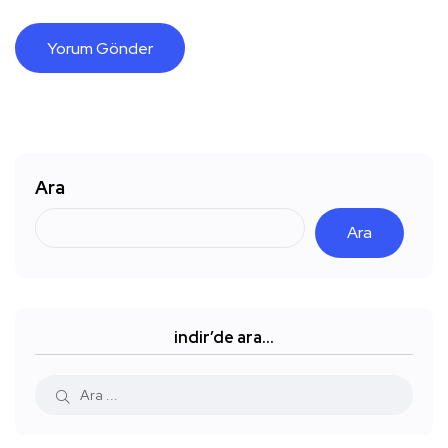
Ara
Ara
indir’de ara…