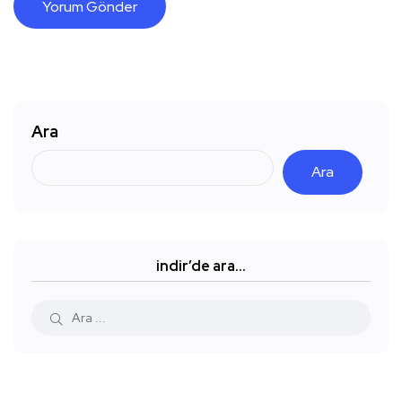
Ara
Ara
indir’de ara…