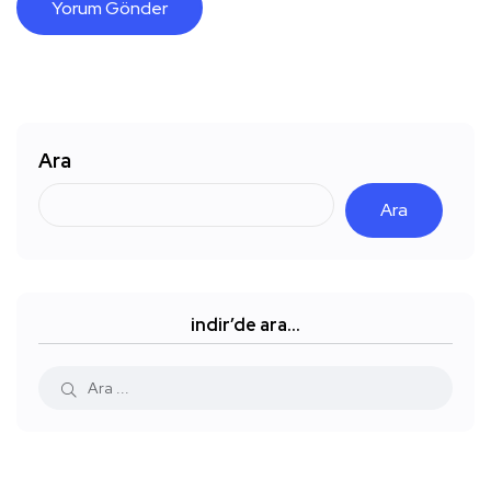
Ara
Ara
indir’de ara…