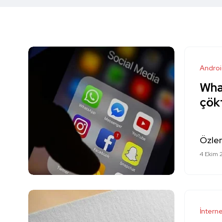
Andro
Wha
çök
Özle
4 Ekim 
İntern