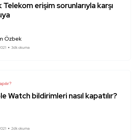
 Telekom erişim sorunlarıyla karşı
ıya
m Özbek
2021
3dk okuma
apılır?
e Watch bildirimleri nasıl kapatılır?
2021
2dk okuma