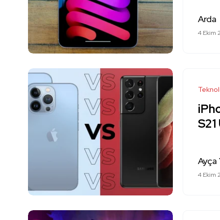
Arda
4 Ekim 
Teknol
iPho
S21 
Ayça 
4 Ekim 