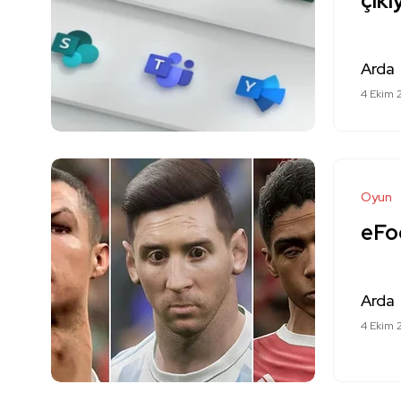
çıkı
Arda
4 Ekim 
Oyun
eFo
Arda
4 Ekim 