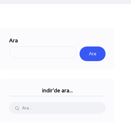
Ara
Ara
indir’de ara…