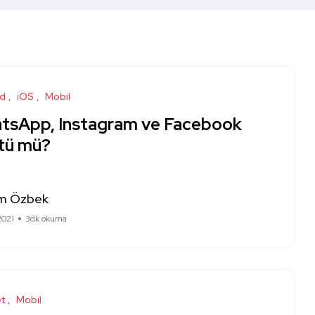
id
iOS
Mobil
tsApp, Instagram ve Facebook
tü mü?
m Özbek
2021
3dk okuma
et
Mobil