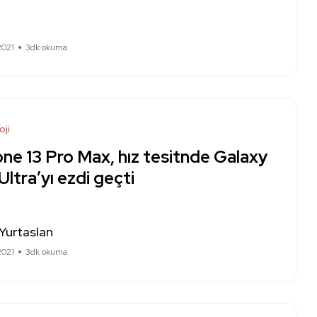
2021
3dk okuma
oji
ne 13 Pro Max, hız tesitnde Galaxy
Ultra’yı ezdi geçti
Yurtaslan
2021
3dk okuma