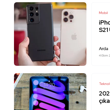
Mobil
iPh
S21 
Arda
4 Ekim 
Teknol
2022
çıka