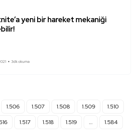
nite’a yeni bir hareket mekaniği
bilir!
2021
3dk okuma
1.506
1.507
1.508
1.509
1.510
.516
1.517
1.518
1.519
…
1.584