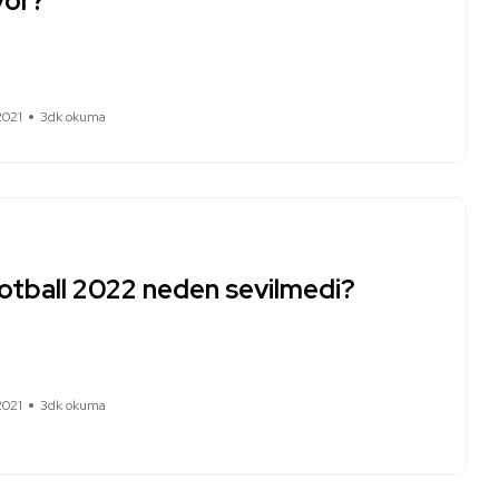
yor?
2021
3dk okuma
otball 2022 neden sevilmedi?
2021
3dk okuma