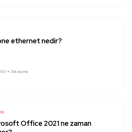
one ethernet nedir?
2021
2dk okuma
oji
rosoft Office 2021 ne zaman