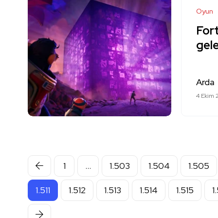
Oyun
Fort
gele
Arda
4 Ekim 
1
…
1.503
1.504
1.505
1.511
1.512
1.513
1.514
1.515
1