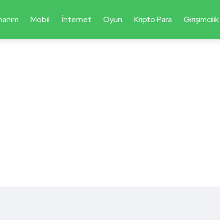
nanım
Mobil
İnternet
Oyun
Kripto Para
Girişimcilik