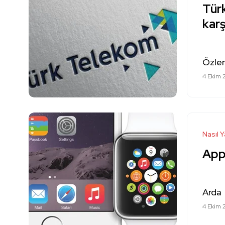
Türk
karş
Özle
4 Ekim 
Nasıl Y
Appl
Arda
4 Ekim 