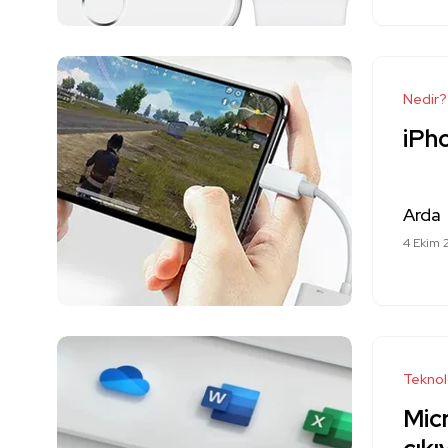
Nedir?
iPh
Arda
4 Ekim 
Teknol
Mic