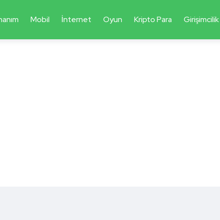
nanım
Mobil
İnternet
Oyun
Kripto Para
Girişimcilik