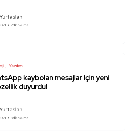
Yurtaslan
2021
2dk okuma
oji
Yazılım
tsApp kaybolan mesajlar için yeni
özellik duyurdu!
Yurtaslan
2021
3dk okuma