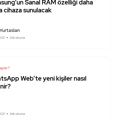
sung’un Sanal RAM özelliği daha
a cihaza sunulacak
Yurtaslan
2021
2dk okuma
apılır?
sApp Web’te yeni kişiler nasıl
nir?
2021
3dk okuma