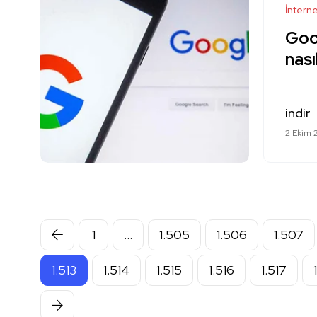
İntern
Goo
nasıl
indir
2 Ekim 
1
…
1.505
1.506
1.507
1.513
1.514
1.515
1.516
1.517