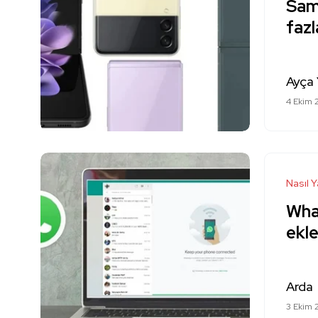
Sam
fazl
Ayça 
4 Ekim 
Nasıl Y
What
ekle
Arda
3 Ekim 