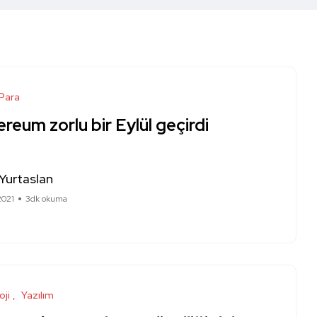
 Para
reum zorlu bir Eylül geçirdi
Yurtaslan
2021
3dk okuma
oji
Yazılım