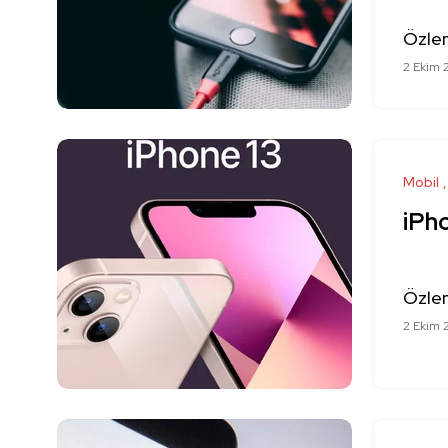
Özle
2 Ekim 
Mobil
iPho
Özle
2 Ekim 