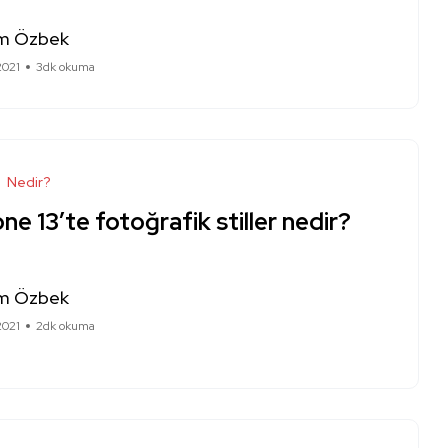
m Özbek
2021
3dk okuma
Nedir?
ne 13’te fotoğrafik stiller nedir?
m Özbek
2021
2dk okuma