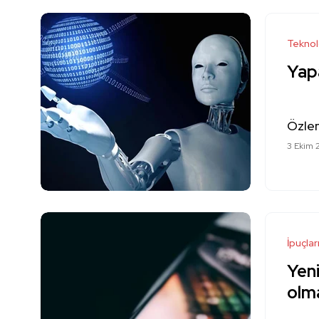
Teknol
Yap
Özle
3 Ekim 
İpuçlar
Yeni
olma