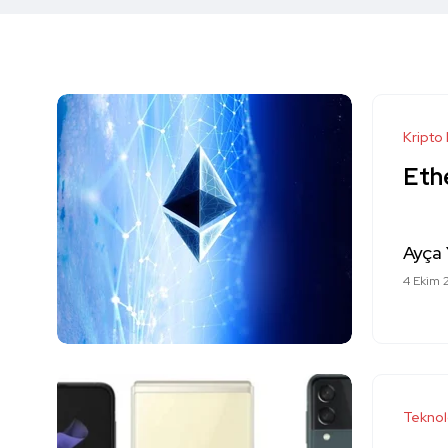
Kripto
Ethe
Ayça 
4 Ekim 
Teknol