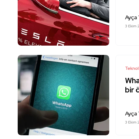
Ayça 
3 Ekim 
Teknol
Wha
bir 
Ayça 
3 Ekim 