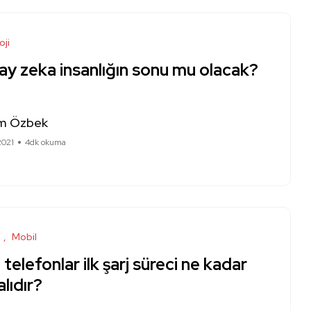
oji
ay zeka insanlığın sonu mu olacak?
m Özbek
2021
4dk okuma
ı
Mobil
 telefonlar ilk şarj süreci ne kadar
lıdır?