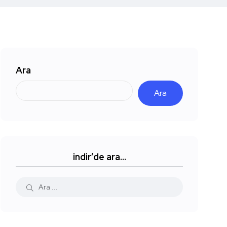
Ara
Ara
indir’de ara…