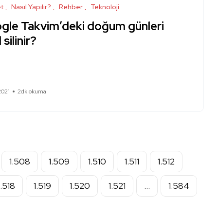
et
Nasıl Yapılır?
Rehber
Teknoloji
gle Takvim’deki doğum günleri
 silinir?
2021
2dk okuma
1.508
1.509
1.510
1.511
1.512
1.518
1.519
1.520
1.521
…
1.584