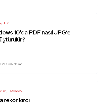
apılır?
dows 10’da PDF nasıl JPG’e
üştürülür?
2021
3dk okuma
cilik
Teknoloji
a rekor kırdı