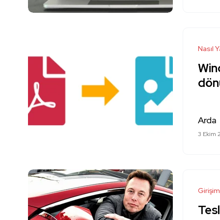
Nasıl Y
Win
dön
Arda
3 Ekim 
Girişim
Tesl