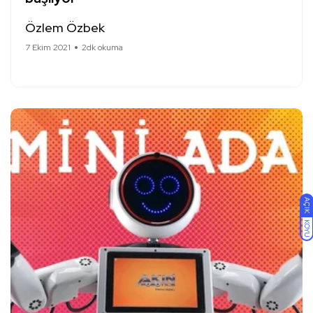
Özlem Özbek
7 Ekim 2021
2dk okuma
AÇIK
KOYU