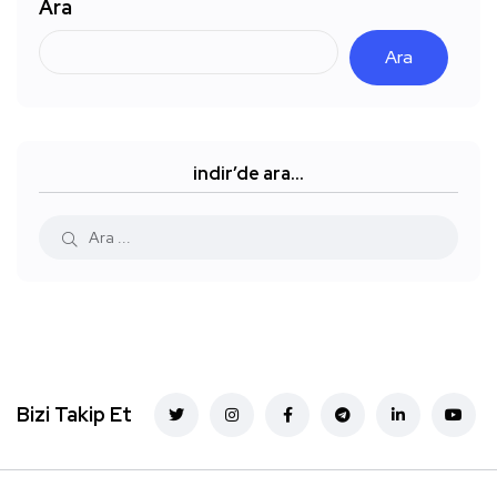
Ara
Ara
indir’de ara…
Bizi Takip Et