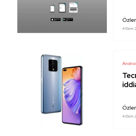
Özle
4 Ekim 
Andro
Tec
iddi
Özle
4 Ekim 