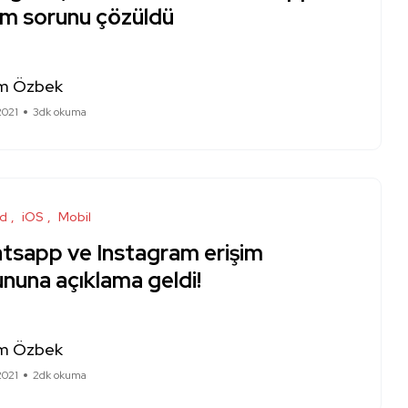
im sorunu çözüldü
m Özbek
2021
3dk okuma
id
iOS
Mobil
tsapp ve Instagram erişim
nuna açıklama geldi!
m Özbek
2021
2dk okuma