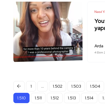
Nasıl Y
Yout
yapı
Arda
4 Ekim 
1
…
1.502
1.503
1.504
1.510
1.511
1.512
1.513
1.514
1