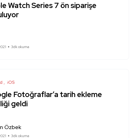
e Watch Series 7 ön siparişe
uluyor
2021
3dk okuma
id
iOS
gle Fotoğraflar’a tarih ekleme
liği geldi
m Özbek
2021
3dk okuma