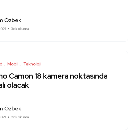
m Özbek
2021
3dk okuma
id
Mobil
Teknoloji
no Camon 18 kamera noktasında
alı olacak
m Özbek
2021
2dk okuma