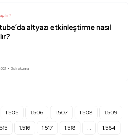
apılır?
ube’da altyazı etkinleştirme nasıl
lır?
2021
3dk okuma
1.505
1.506
1.507
1.508
1.509
.515
1.516
1.517
1.518
…
1.584