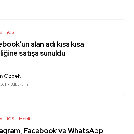
id
iOS
book’un alan adı kısa kısa
liğine satışa sunuldu
m Özbek
2021
3dk okuma
id
iOS
Mobil
tagram, Facebook ve WhatsApp