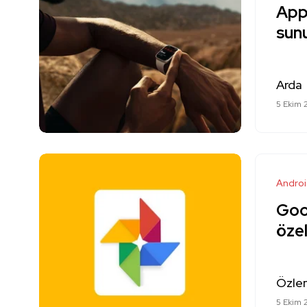
Appl
sun
Arda
5 Ekim 
Andro
Goo
özel
Özle
5 Ekim 