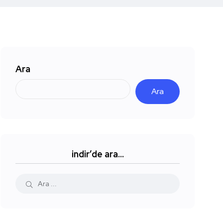
Ara
Ara
indir’de ara…