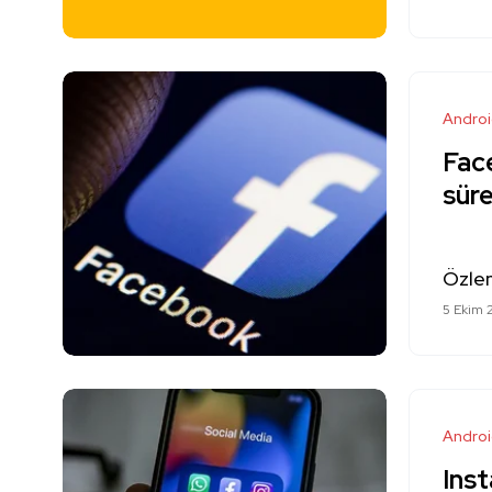
Andro
Face
süre
Özle
5 Ekim 
Andro
Ins