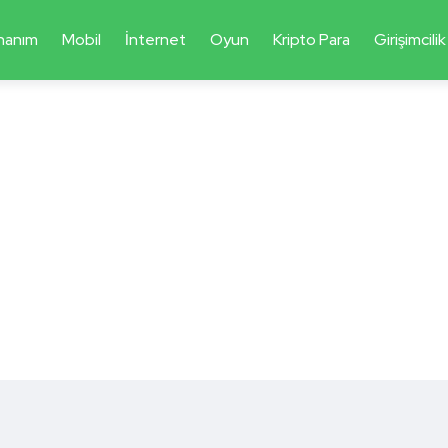
nanım
Mobil
İnternet
Oyun
Kripto Para
Girişimcilik