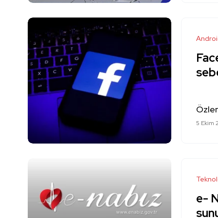
Andro
Fac
seb
Özle
5 Ekim 
Teknol
e- N
sunu