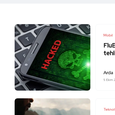
Mobil
FluB
tehl
Arda
5 Ekim 
Teknol