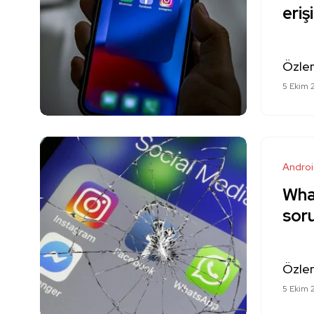
eriş
Özle
5 Ekim 
Andro
Wha
soru
Özle
5 Ekim 