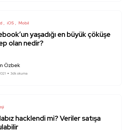
id
iOS
Mobil
ebook’un yaşadığı en büyük çöküşe
ep olan nedir?
m Özbek
2021
3dk okuma
oji
abız hacklendi mi? Veriler satışa
labilir