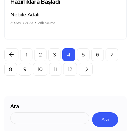
Hazırlıklara Başladı
Nebile Adalı
30 Aralık 2023
2dk okuma
1
2
3
4
5
6
7
8
9
10
11
12
Ara
Ara