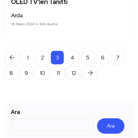
OLED TV’leri Tanıttı
Arda
18 Nisan 2024
3dk okuma
1
2
3
4
5
6
7
8
9
10
11
12
Ara
Ara