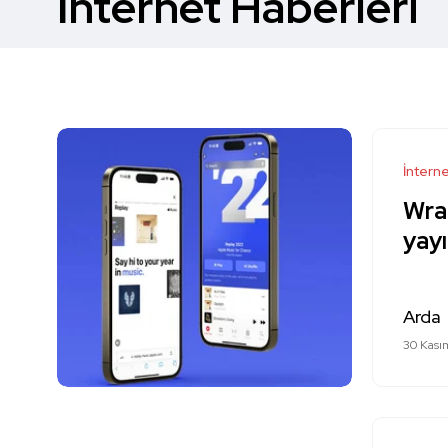
İnternet Haberleri
İntern
Wra
yayı
Arda
30 Kası