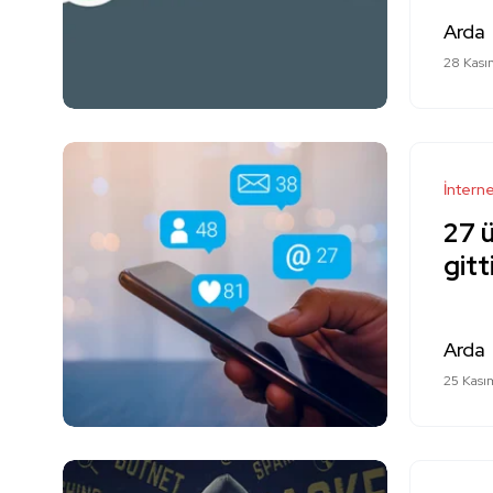
Arda
28 Kası
İntern
27 ü
gitt
Arda
25 Kası