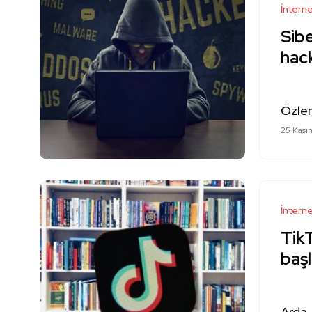
İntern
Sibe
hack
Özle
25 Kası
İntern
TikT
başl
Arda