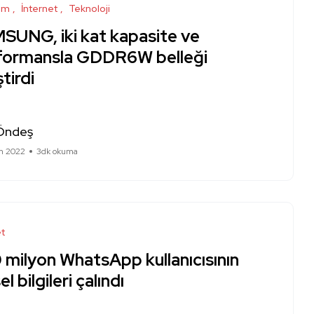
ım
İnternet
Teknoloji
SUNG, iki kat kapasite ve
formansla GDDR6W belleği
ştirdi
Öndeş
m 2022
3dk okuma
et
 milyon WhatsApp kullanıcısının
el bilgileri çalındı