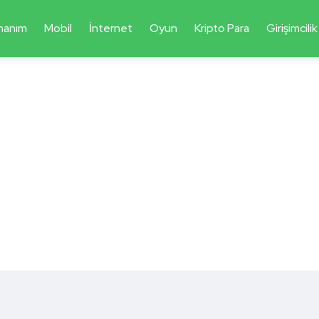
nanım
Mobil
İnternet
Oyun
Kripto Para
Girişimcilik