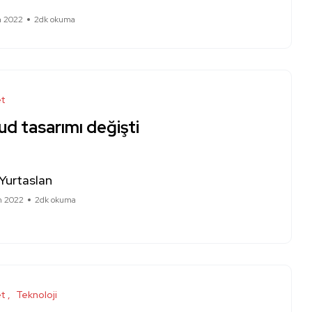
m 2022
2dk okuma
et
ud tasarımı değişti
Yurtaslan
m 2022
2dk okuma
et
Teknoloji