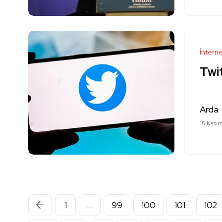
İntern
Twit
Arda
15 Kası
1
…
99
100
101
102