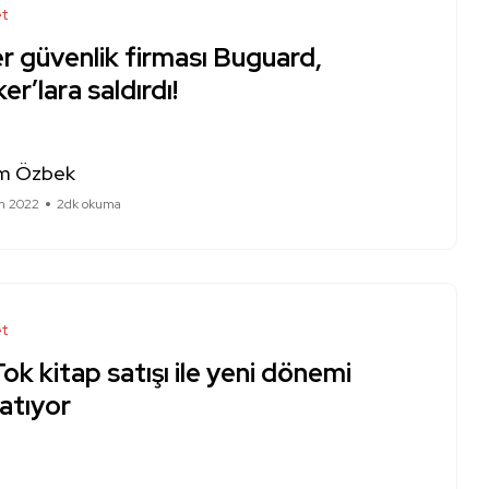
et
r güvenlik firması Buguard,
er’lara saldırdı!
m Özbek
m 2022
2dk okuma
et
ok kitap satışı ile yeni dönemi
atıyor