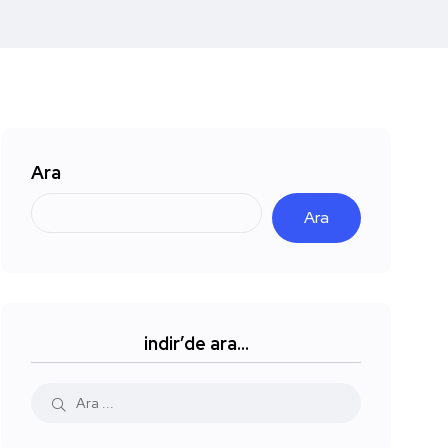
Ara
Ara
indir’de ara…