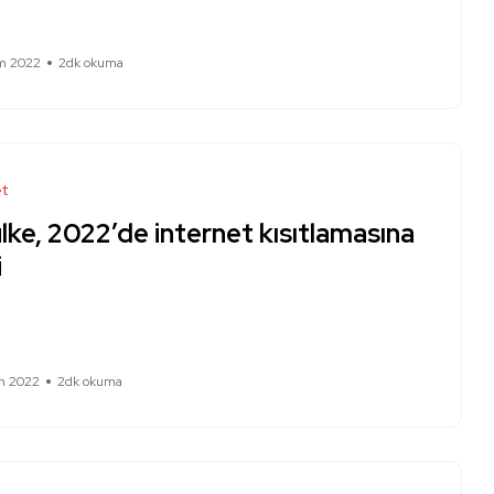
m 2022
2dk okuma
et
lke, 2022’de internet kısıtlamasına
i
m 2022
2dk okuma