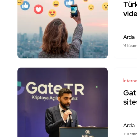
Türk
vid
Arda
16 Kası
İntern
Gat
site
Arda
16 Kası