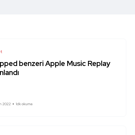
et
pped benzeri Apple Music Replay
nlandı
m 2022
1dk okuma