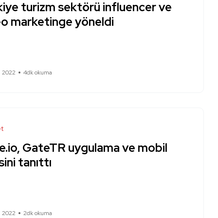
iye turizm sektörü influencer ve
eo marketinge yöneldi
m 2022
4dk okuma
et
e.io, GateTR uygulama ve mobil
sini tanıttı
m 2022
2dk okuma