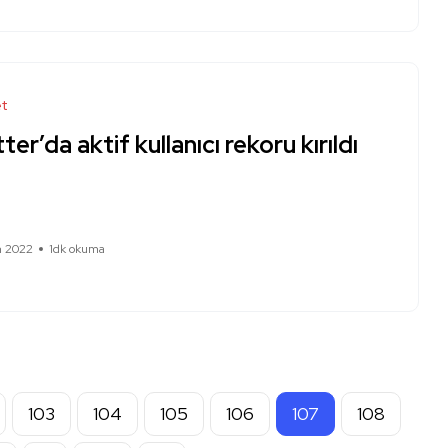
et
ter’da aktif kullanıcı rekoru kırıldı
m 2022
1dk okuma
103
104
105
106
107
108