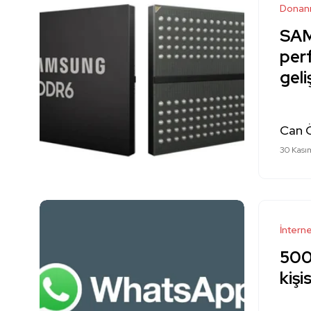
Donan
SAM
per
geli
Can 
30 Kası
İntern
500
kişis