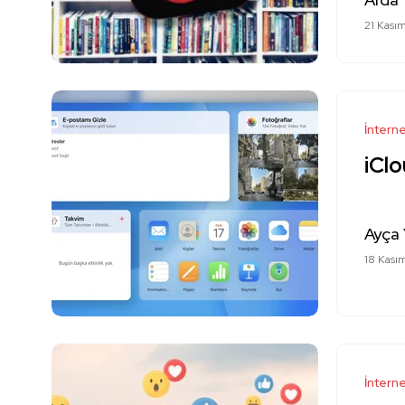
21 Kası
İntern
iClo
Ayça 
18 Kası
İntern