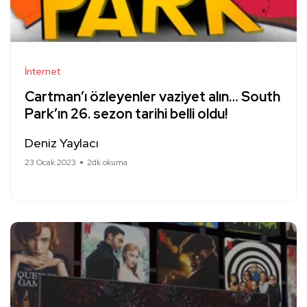
İnternet
Cartman’ı özleyenler vaziyet alın… South
Park’ın 26. sezon tarihi belli oldu!
Deniz Yaylacı
23 Ocak 2023
2dk okuma