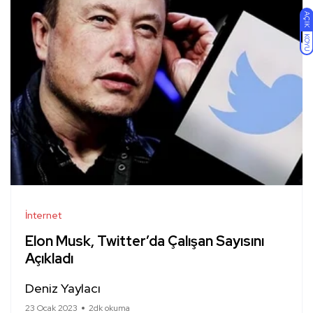
AÇIK
KOYU
İnternet
Elon Musk, Twitter’da Çalışan Sayısını
Açıkladı
Deniz Yaylacı
23 Ocak 2023
2dk okuma