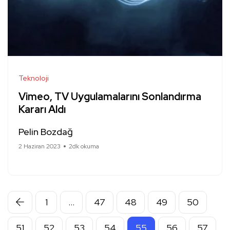
Teknoloji
Vimeo, TV Uygulamalarını Sonlandırma
Kararı Aldı
Pelin Bozdağ
2 Haziran 2023
2dk okuma
1
…
47
48
49
50
51
52
53
54
55
56
57