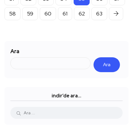
58
59
60
61
62
63
Ara
Ara
indir’de ara…