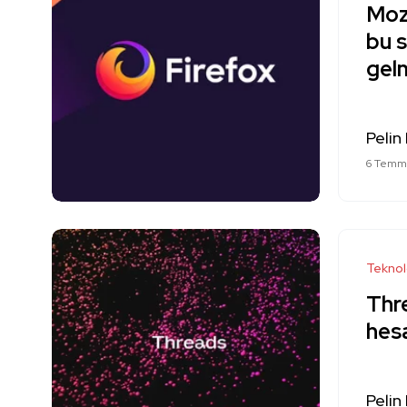
Mozi
bu 
gel
Pelin
6 Temm
Teknol
Thre
hesa
Pelin