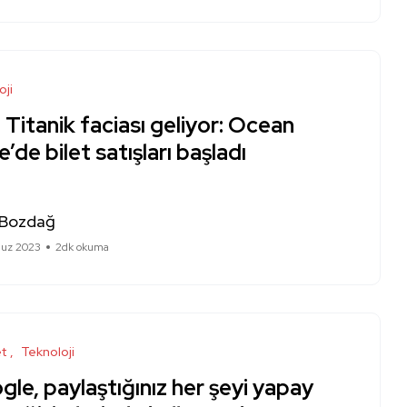
oji
 Titanik faciası geliyor: Ocean
’de bilet satışları başladı
 Bozdağ
uz 2023
2dk okuma
et
Teknoloji
le, paylaştığınız her şeyi yapay