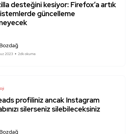
lla desteğini kesiyor: Firefox’a artık
sistemlerde güncelleme
meyecek
 Bozdağ
uz 2023
2dk okuma
oji
ads profiliniz ancak Instagram
bınızı silerseniz silebileceksiniz
 Bozdağ