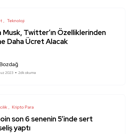
et
Teknoloji
 Musk, Twitter’ın Özelliklerinden
ine Daha Ücret Alacak
 Bozdağ
uz 2023
2dk okuma
cilik
Kripto Para
oin son 6 senenin 5’inde sert
eliş yaptı