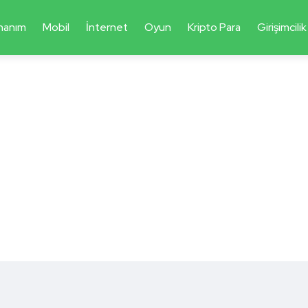
nanım
Mobil
İnternet
Oyun
Kripto Para
Girişimcilik