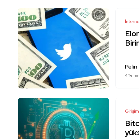
İntern
Elon
Bir
Pelin
4 Temm
Girişim
Bitc
yüks