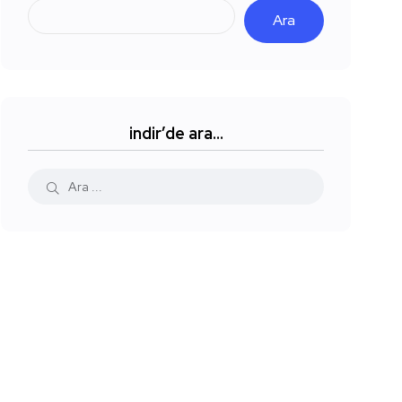
Ara
indir’de ara…