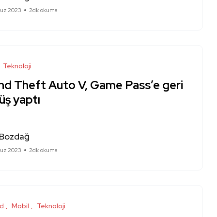
uz 2023
2dk okuma
Teknoloji
nd Theft Auto V, Game Pass’e geri
üş yaptı
 Bozdağ
uz 2023
2dk okuma
id
Mobil
Teknoloji