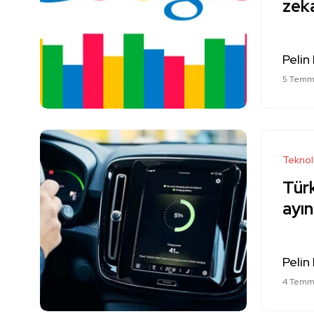
zeka
Pelin
5 Temm
Teknol
Tür
ayın
Pelin
4 Temm