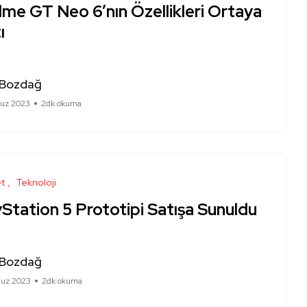
me GT Neo 6’nın Özellikleri Ortaya
ı
 Bozdağ
uz 2023
2dk okuma
et
Teknoloji
Station 5 Prototipi Satışa Sunuldu
 Bozdağ
uz 2023
2dk okuma