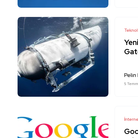
Teknol
Yeni
Gate
Pelin
5 Temm
İntern
Goog