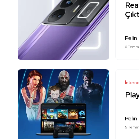
Real
Çıkt
Pelin
6 Temm
İntern
Play
Pelin
5 Temm