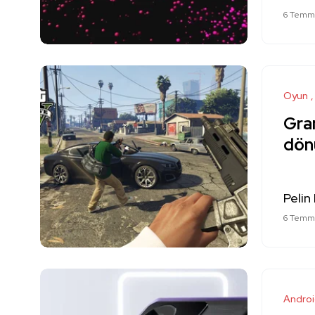
6 Temm
Oyun
Gra
dön
Pelin
6 Temm
Andro