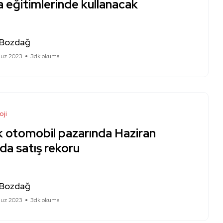
 eğitimlerinde kullanacak
 Bozdağ
uz 2023
3dk okuma
oji
k otomobil pazarında Haziran
da satış rekoru
 Bozdağ
uz 2023
3dk okuma