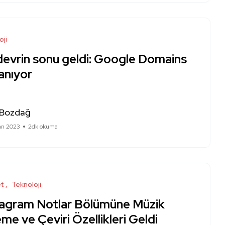
oji
 devrin sonu geldi: Google Domains
anıyor
 Bozdağ
ran 2023
2dk okuma
et
Teknoloji
tagram Notlar Bölümüne Müzik
me ve Çeviri Özellikleri Geldi