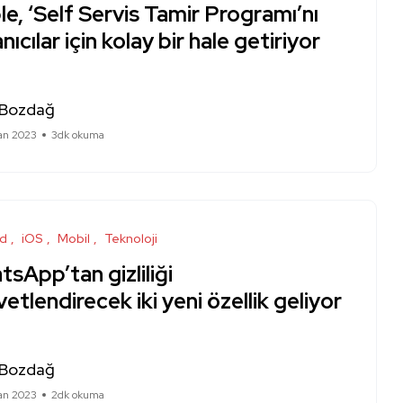
e, ‘Self Servis Tamir Programı’nı
anıcılar için kolay bir hale getiriyor
 Bozdağ
ran 2023
3dk okuma
id
iOS
Mobil
Teknoloji
sApp’tan gizliliği
etlendirecek iki yeni özellik geliyor
 Bozdağ
ran 2023
2dk okuma