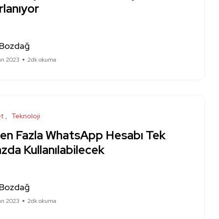
rlanıyor
 Bozdağ
ran 2023
2dk okuma
et
Teknoloji
den Fazla WhatsApp Hesabı Tek
zda Kullanılabilecek
 Bozdağ
ran 2023
2dk okuma