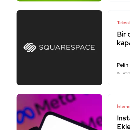
Teknol
Bir
kap
Pelin
16 Hazi
İntern
Ins
Ekle