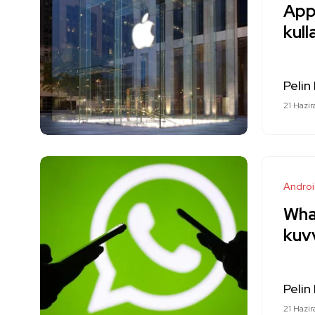
Appl
kull
Pelin
21 Hazi
Andro
What
kuvv
Pelin
21 Hazi