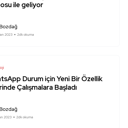
osu ile geliyor
 Bozdağ
ran 2023
2dk okuma
oji
sApp Durum için Yeni Bir Özellik
inde Çalışmalara Başladı
 Bozdağ
ran 2023
2dk okuma