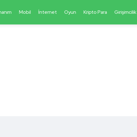
nanım
Mobil
İnternet
Oyun
Kripto Para
Girişimcilik