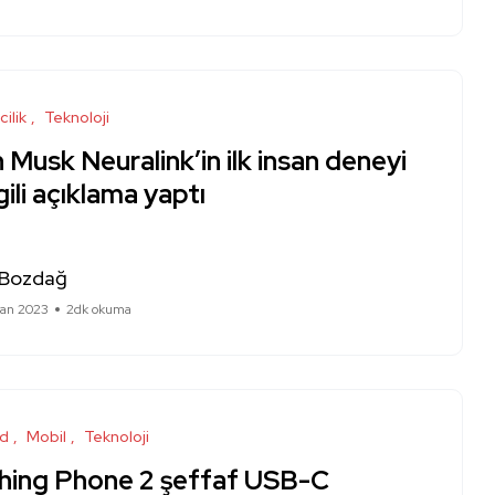
cilik
Teknoloji
 Musk Neuralink’in ilk insan deneyi
ilgili açıklama yaptı
 Bozdağ
ran 2023
2dk okuma
id
Mobil
Teknoloji
hing Phone 2 şeffaf USB-C