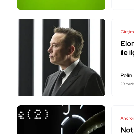
Girişim
Elon
ile 
Pelin
20 Hazi
Andro
Not