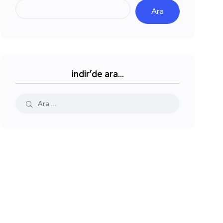
Ara
indir’de ara…