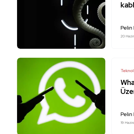
kabl
Pelin
20 Hazi
Teknol
What
Üzer
Pelin
19 Hazi