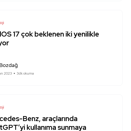
oji
OS 17 çok beklenen iki yenilikle
yor
 Bozdağ
ran 2023
3dk okuma
oji
cedes-Benz, araçlarında
tGPT’yi kullanıma sunmaya