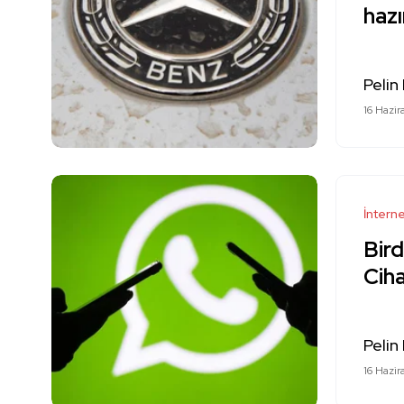
hazı
Pelin
16 Hazi
İntern
Bir
Ciha
Pelin
16 Hazi