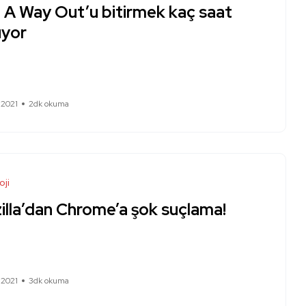
i A Way Out’u bitirmek kaç saat
üyor
 2021
2dk okuma
oji
illa’dan Chrome’a şok suçlama!
 2021
3dk okuma