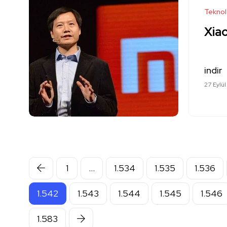
Teknol
Xiao
indir
27 Eylül
1
…
1.534
1.535
1.536
1.542
1.543
1.544
1.545
1.546
1.583