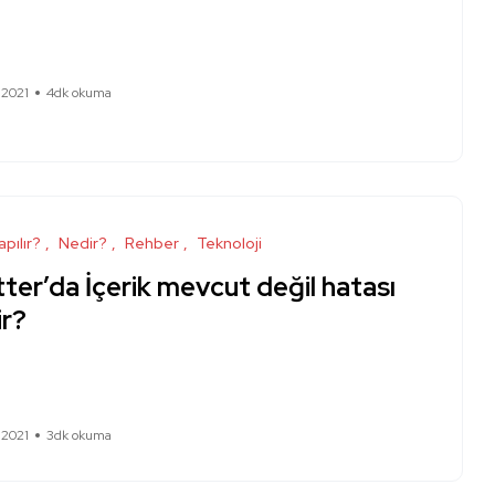
 2021
4dk okuma
apılır?
Nedir?
Rehber
Teknoloji
ter’da İçerik mevcut değil hatası
ir?
 2021
3dk okuma