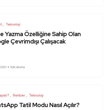
et
Teknoloji
le Yazma Özelliğine Sahip Olan
gle Çevrimdışı Çalışacak
 2021
5dk okuma
apılır?
Rehber
Teknoloji
sApp Tatil Modu Nasıl Açılır?