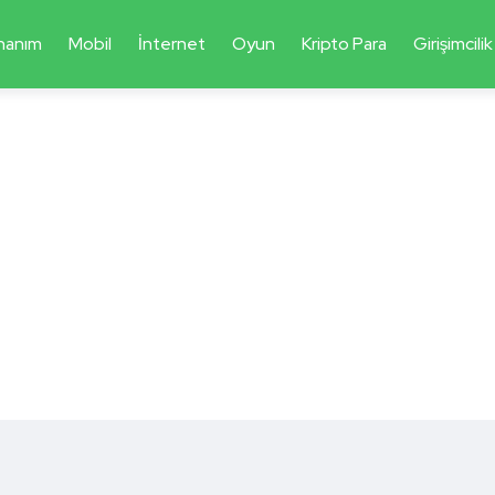
nanım
Mobil
İnternet
Oyun
Kripto Para
Girişimcilik