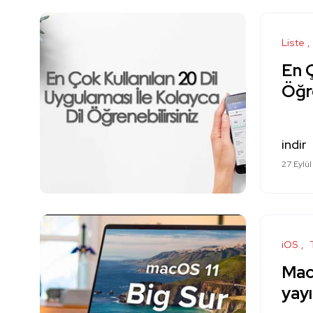
Liste
En Ç
Öğr
indir
27 Eylül
iOS
Mac
yayı