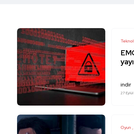
Teknol
EMO
yayı
indir
27 Eylül
Oyun