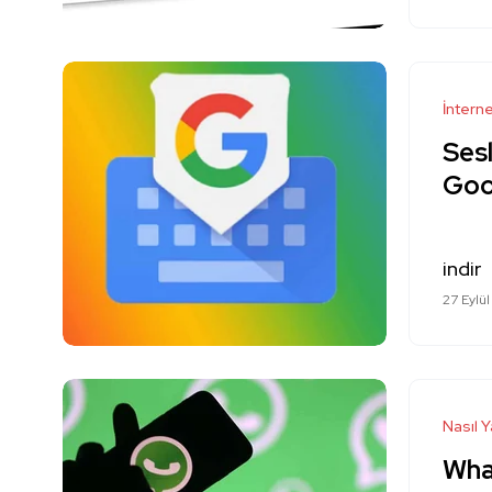
İntern
Ses
Goo
indir
27 Eylül
Nasıl Y
What