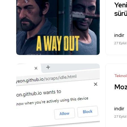
Yen
sür
indir
27 Eylül
Teknol
Moz
indir
27 Eylül