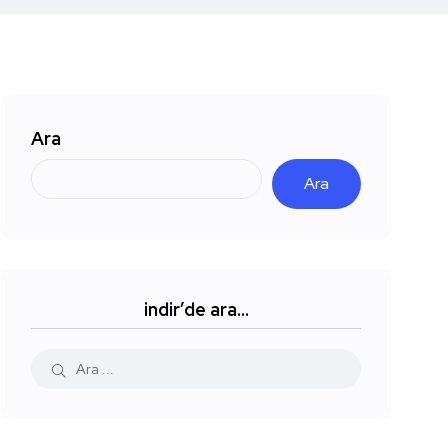
Ara
Ara
indir’de ara…