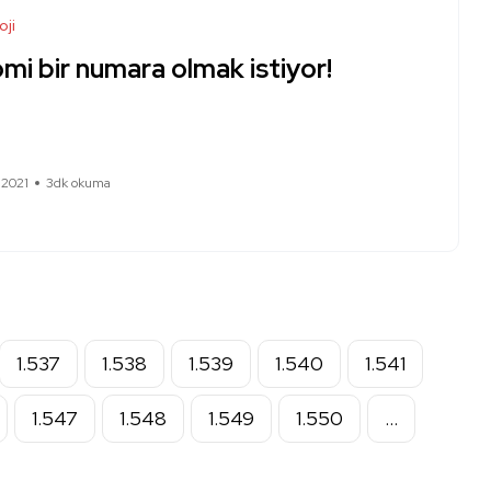
oji
mi bir numara olmak istiyor!
 2021
3dk okuma
1.537
1.538
1.539
1.540
1.541
1.547
1.548
1.549
1.550
…