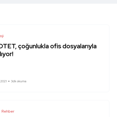
oji
TET, çoğunlukla ofis dosyalarıyla
lıyor!
 2021
3dk okuma
Rehber