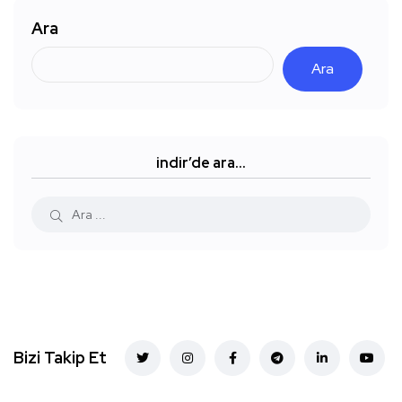
Ara
Ara
indir’de ara…
Bizi Takip Et