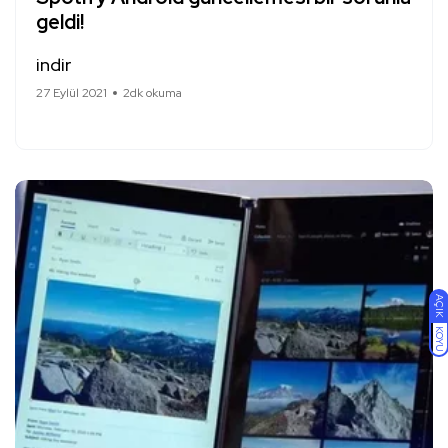
geldi!
indir
27 Eylül 2021
2dk okuma
AÇIK
KOYU