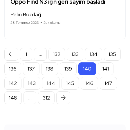
Oppo Find N3 için geri sayım başladı
Pelin Bozdağ
28 Temmuz 2023
2dk okuma
1
…
132
133
134
135
136
137
138
139
140
141
142
143
144
145
146
147
148
…
312