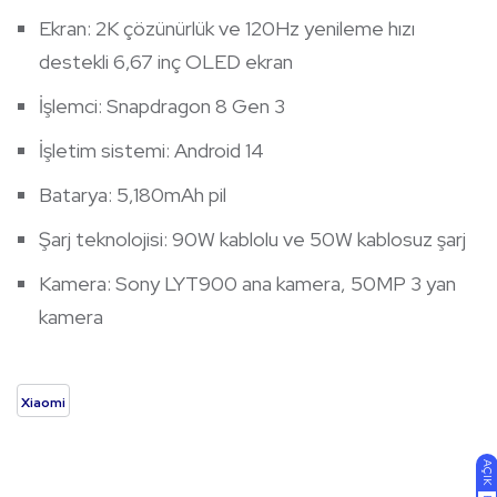
Ekran: 2K çözünürlük ve 120Hz yenileme hızı
destekli 6,67 inç OLED ekran
İşlemci: Snapdragon 8 Gen 3
İşletim sistemi: Android 14
Batarya: 5,180mAh pil
Şarj teknolojisi: 90W kablolu ve 50W kablosuz şarj
Kamera: Sony LYT900 ana kamera, 50MP 3 yan
kamera
Xiaomi
AÇIK