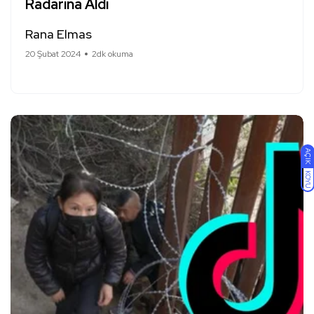
Radarına Aldı
Rana Elmas
20 Şubat 2024
2dk okuma
AÇIK
KOYU