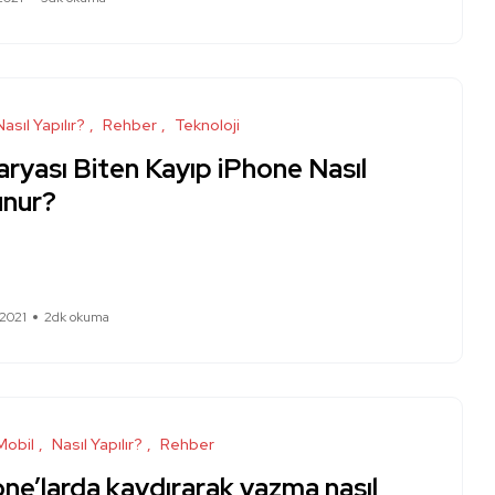
Nasıl Yapılır?
Rehber
Teknoloji
ryası Biten Kayıp iPhone Nasıl
unur?
 2021
2dk okuma
Mobil
Nasıl Yapılır?
Rehber
ne’larda kaydırarak yazma nasıl