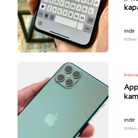
kapa
indir
10 Ekim
İntern
App
kam
indir
10 Ekim