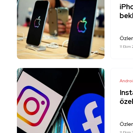
iPho
bekl
Özle
11 Ekim 
Andro
Ins
özel
Özle
11 Ekim 