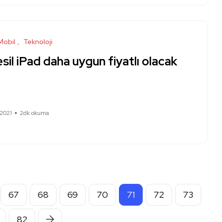
Mobil
Teknoloji
esil iPad daha uygun fiyatlı olacak
 2021
2dk okuma
67
68
69
70
71
72
73
82