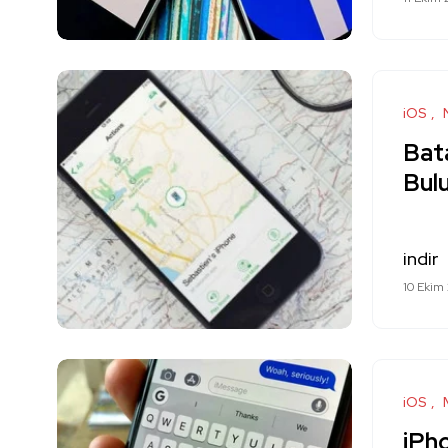
iOS
Bata
Bul
indir
10 Ekim
iOS
iPho