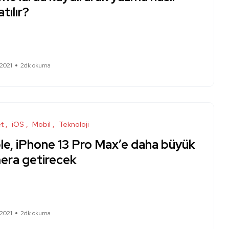
tılır?
 2021
2dk okuma
et
iOS
Mobil
Teknoloji
le, iPhone 13 Pro Max’e daha büyük
era getirecek
 2021
2dk okuma