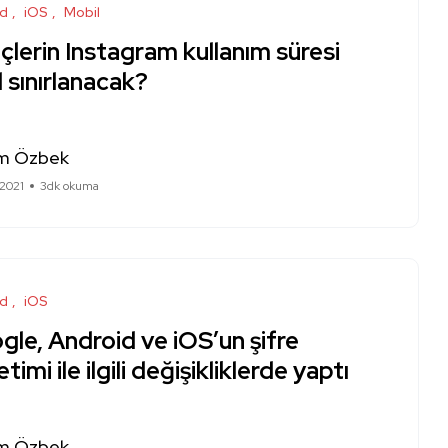
id
iOS
Mobil
lerin Instagram kullanım süresi
l sınırlanacak?
m Özbek
 2021
3dk okuma
id
iOS
le, Android ve iOS’un şifre
timi ile ilgili değişikliklerde yaptı
m Özbek