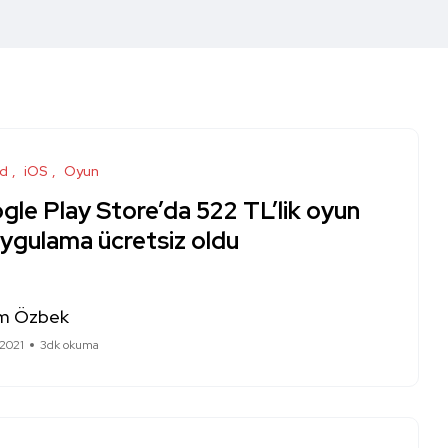
id
iOS
Oyun
le Play Store’da 522 TL’lik oyun
uygulama ücretsiz oldu
m Özbek
 2021
3dk okuma