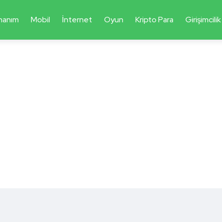
nanım
Mobil
İnternet
Oyun
Kripto Para
Girişimcilik