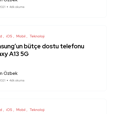
2021
4dk okuma
id
iOS
Mobil
Teknoloji
sung’un bütçe dostu telefonu
axy A13 5G
m Özbek
2021
4dk okuma
id
iOS
Mobil
Teknoloji