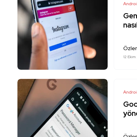
Andro
Genç
nası
Özle
12 Ekim
Andro
Goog
yöne
Özle