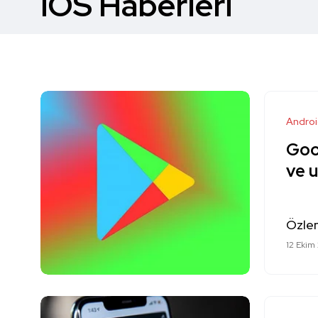
iOS Haberleri
Andro
Goog
ve 
Özle
12 Ekim