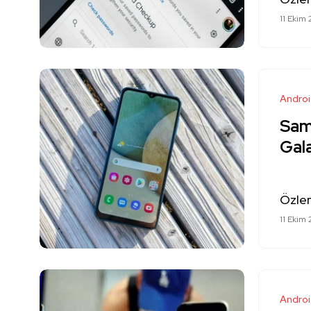
11 Ekim 
Andro
Sam
Gal
Özle
11 Ekim 
Andro