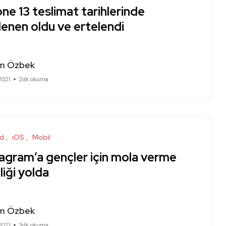
ne 13 teslimat tarihlerinde
enen oldu ve ertelendi
m Özbek
2021
2dk okuma
id
iOS
Mobil
tagram’a gençler için mola verme
liği yolda
m Özbek
2021
3dk okuma