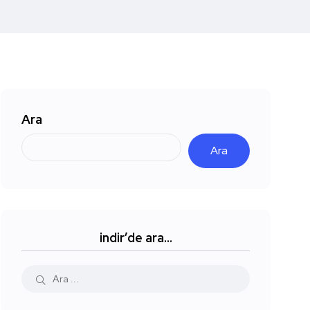
Ara
Ara
indir’de ara…