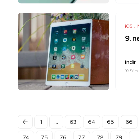
iOS
9. n
indir
10 Ekim
1
…
63
64
65
66
74
75
76
77
78
79
…