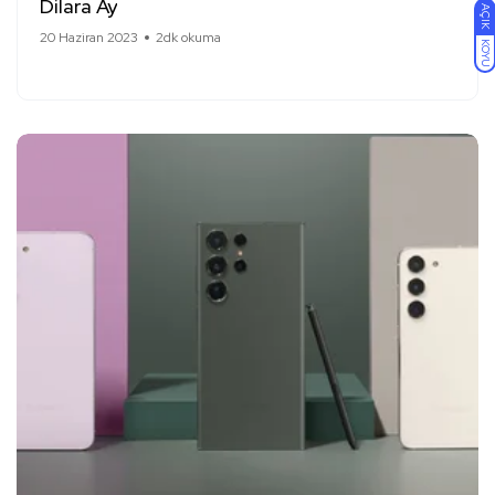
Dilara Ay
AÇIK
20 Haziran 2023
2dk okuma
KOYU