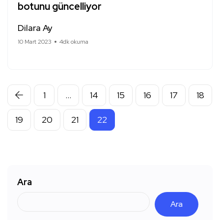
botunu güncelliyor
Dilara Ay
10 Mart 2023
4dk okuma
1
…
14
15
16
17
18
19
20
21
22
Ara
Ara