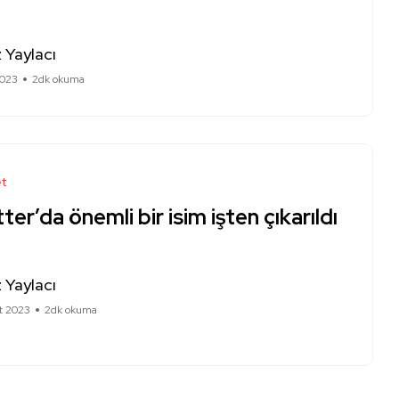
 Yaylacı
2023
2dk okuma
et
ter’da önemli bir isim işten çıkarıldı
 Yaylacı
t 2023
2dk okuma