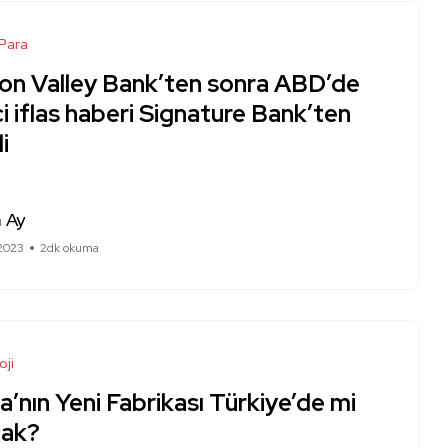
 Para
con Valley Bank’ten sonra ABD’de
ci iflas haberi Signature Bank’ten
i
a Ay
 2023
2dk okuma
oji
a’nın Yeni Fabrikası Türkiye’de mi
cak?