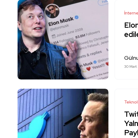
İntern
Elon
edil
Güln
30 Mart
Teknol
Twi
Yaln
Pay