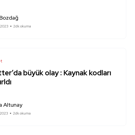
 Bozdağ
 2023
2dk okuma
et
ter’da büyük olay : Kaynak kodları
ırldı
a Altunay
 2023
2dk okuma