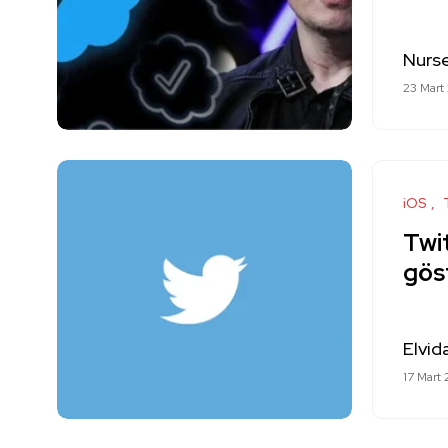
Nurs
23 Mart
iOS
Twit
göst
Elvid
17 Mart