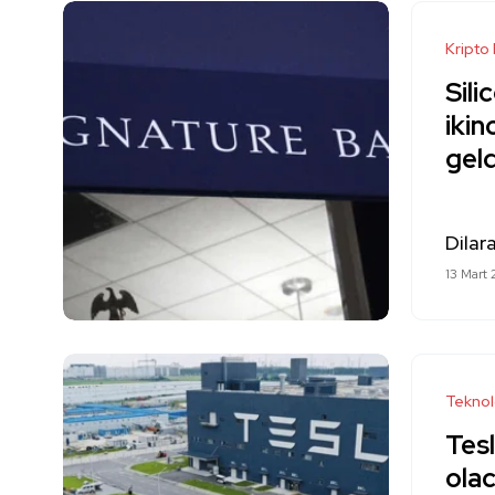
Kripto
Sili
ikin
geld
Dilar
13 Mart
Teknol
Tesl
ola