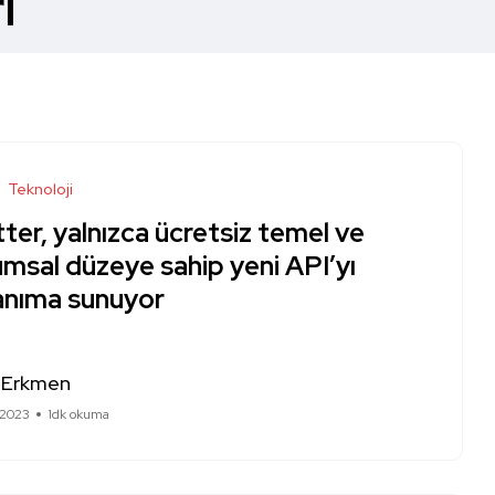
i
Teknoloji
ter, yalnızca ücretsiz temel ve
msal düzeye sahip yeni API’yı
lanıma sunuyor
 Erkmen
 2023
1dk okuma