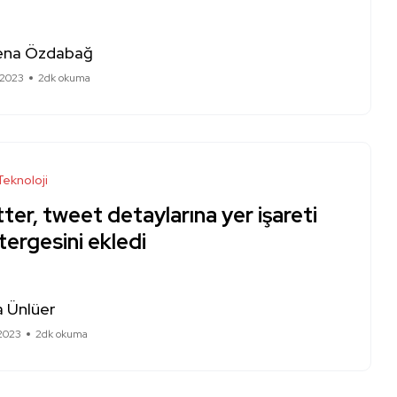
ena Özdabağ
 2023
2dk okuma
Teknoloji
ter, tweet detaylarına yer işareti
ergesini ekledi
a Ünlüer
 2023
2dk okuma