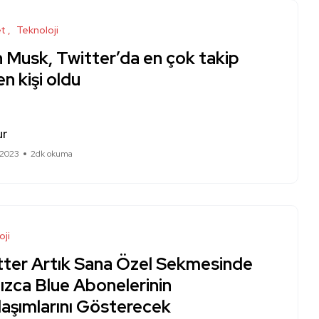
et
Teknoloji
 Musk, Twitter’da en çok takip
en kişi oldu
ur
 2023
2dk okuma
oji
tter Artık Sana Özel Sekmesinde
ızca Blue Abonelerinin
laşımlarını Gösterecek