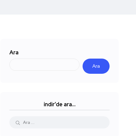
Ara
Ara
indir’de ara…