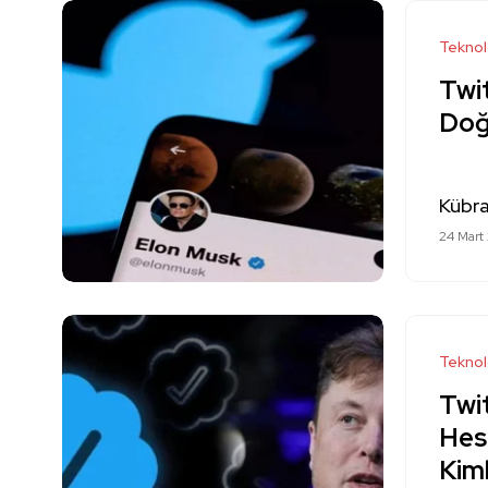
Teknol
Twit
Doğ
Kübra
24 Mart
Teknol
Twit
Hes
Kiml