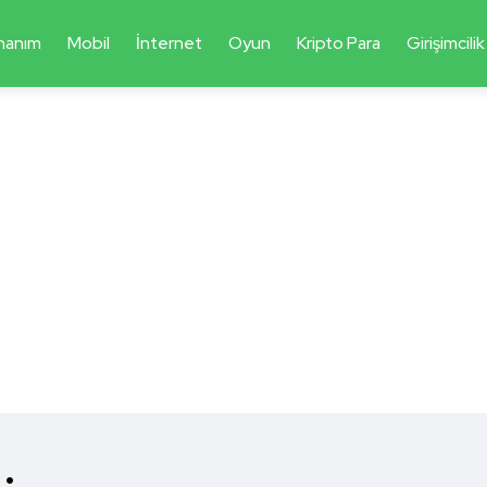
nanım
Mobil
İnternet
Oyun
Kripto Para
Girişimcilik