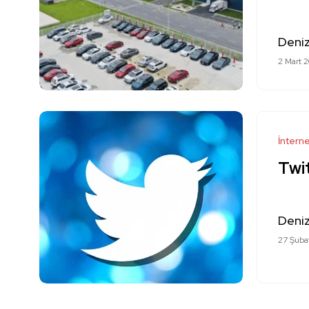
Deniz
2 Mart 
İntern
Twit
Deniz
27 Şuba