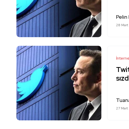
Pelin
28 Mart
İntern
Twit
sızd
Tuan
27 Mart