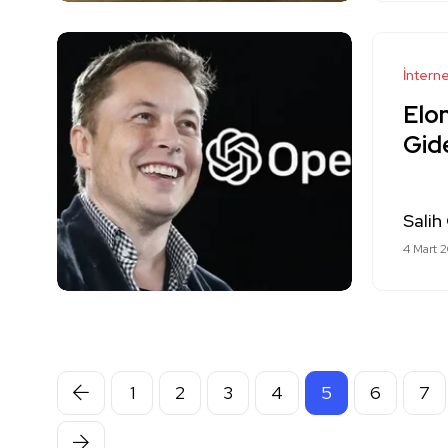
İntern
Elo
Gid
Salih
4 Mart 
1
2
3
4
5
6
7