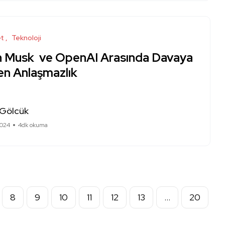
et
Teknoloji
n Musk ve OpenAI Arasında Davaya
en Anlaşmazlık
 Gölcük
2024
4dk okuma
8
9
10
11
12
13
…
20