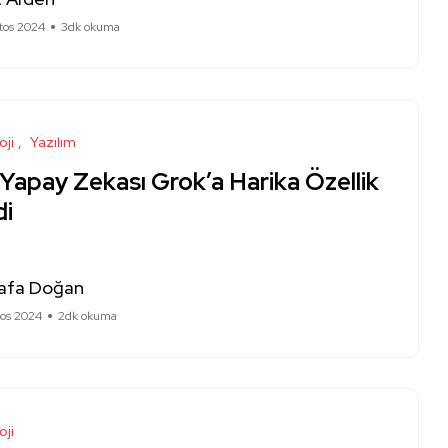
tos 2024
3dk okuma
oji
Yazılım
 Yapay Zekası Grok’a Harika Özellik
di
afa Doğan
tos 2024
2dk okuma
oji