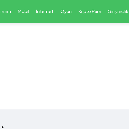
nanım
Mobil
İnternet
Oyun
Kripto Para
Girişimcilik