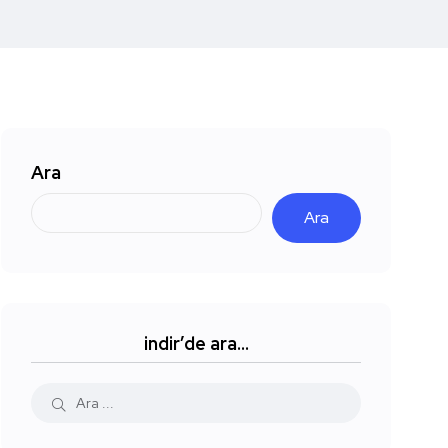
Ara
Ara
indir’de ara…