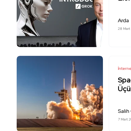
Arda
28 Mart
İntern
Spac
Üçü
Salih
7 Mart 