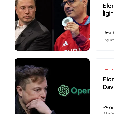
Elo
İlgi
Umut
6 Ağust
Teknol
Elon
Dav
Duygu
12 Hazi