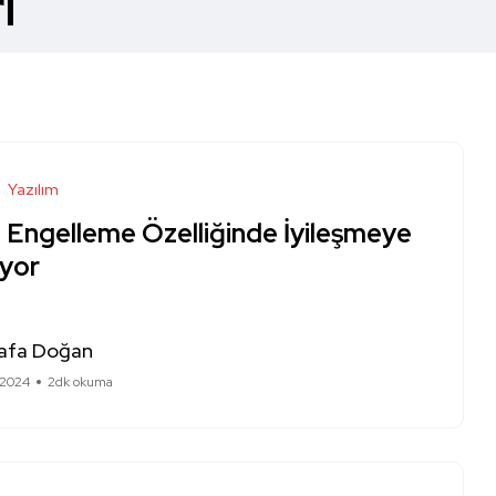
i
Yazılım
e Engelleme Özelliğinde İyileşmeye
iyor
afa Doğan
 2024
2dk okuma