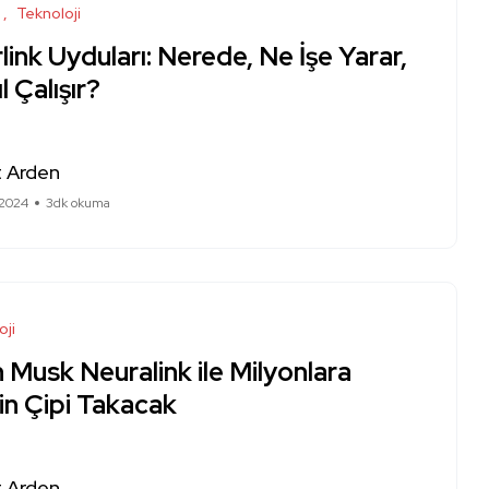
Teknoloji
link Uyduları: Nerede, Ne İşe Yarar,
l Çalışır?
 Arden
 2024
3dk okuma
oji
 Musk Neuralink ile Milyonlara
in Çipi Takacak
 Arden