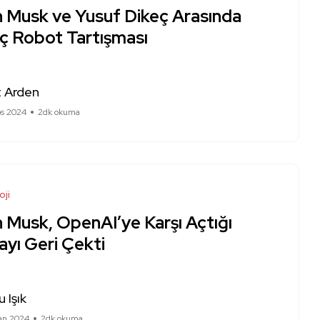
n Musk ve Yusuf Dikeç Arasında
nç Robot Tartışması
 Arden
os 2024
2dk okuma
oji
 Musk, OpenAI’ye Karşı Açtığı
ayı Geri Çekti
 Işık
ran 2024
2dk okuma