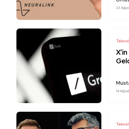
23 Ağus
Teknol
X’in
Gel
Must
14 Ağus
Teknol