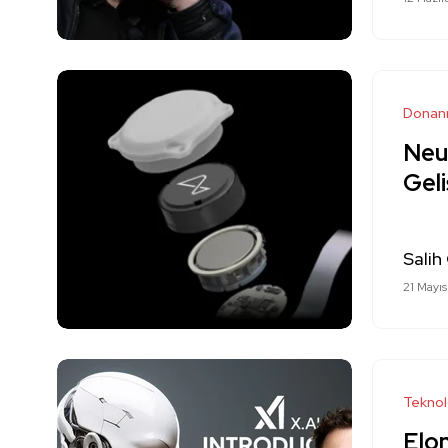
Donan
Neur
Geli
Salih
21 Mayı
Teknol
Elon