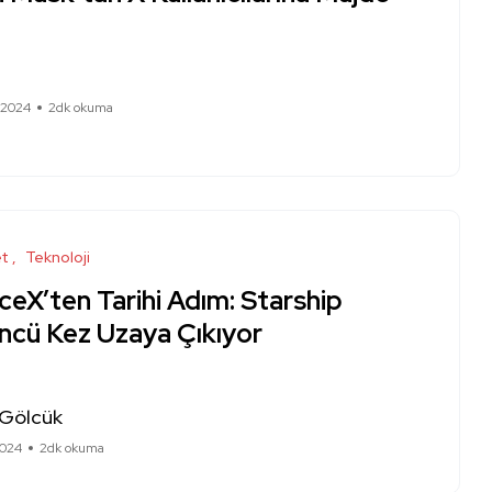
 2024
2dk okuma
et
Teknoloji
eX’ten Tarihi Adım: Starship
ncü Kez Uzaya Çıkıyor
 Gölcük
2024
2dk okuma