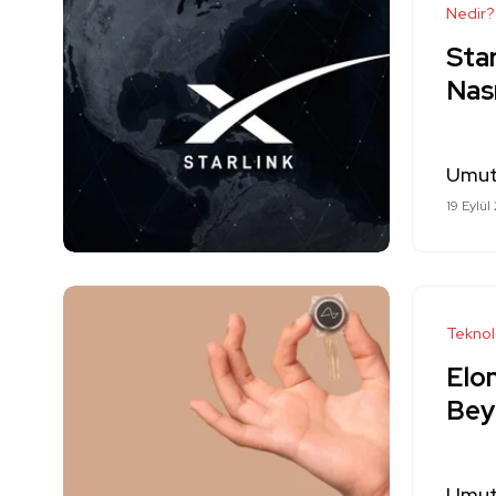
Nedir?
Star
Nası
Umut
19 Eylül
Teknol
Elon
Bey
Umut