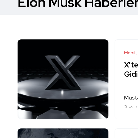
Elon Musk Haberler
Mobil
X’t
Gid
Must
19 Ekim