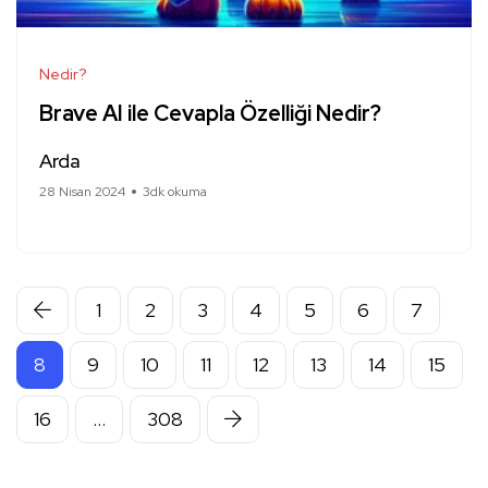
Nedir?
Brave AI ile Cevapla Özelliği Nedir?
Arda
28 Nisan 2024
3dk okuma
1
2
3
4
5
6
7
8
9
10
11
12
13
14
15
16
…
308