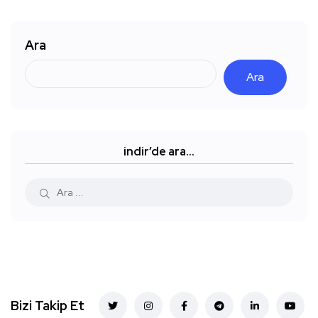
Ara
Ara
indir’de ara…
Bizi Takip Et