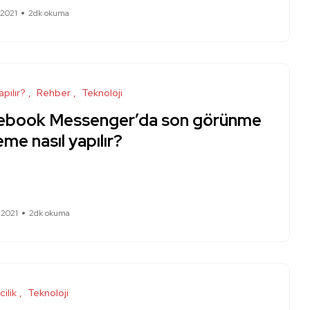
 2021
2dk okuma
apılır?
Rehber
Teknoloji
ebook Messenger’da son görünme
eme nasıl yapılır?
 2021
2dk okuma
cilik
Teknoloji