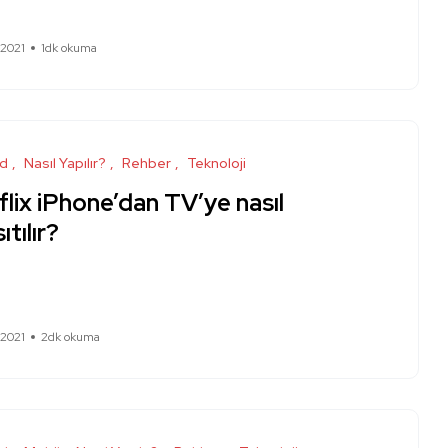
 2021
1dk okuma
id
Nasıl Yapılır?
Rehber
Teknoloji
lix iPhone’dan TV’ye nasıl
ıtılır?
 2021
2dk okuma