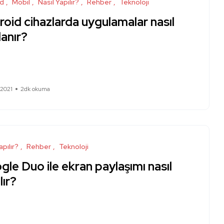
id
Mobil
Nasıl Yapılır?
Rehber
Teknoloji
oid cihazlarda uygulamalar nasıl
rlanır?
 2021
2dk okuma
apılır?
Rehber
Teknoloji
le Duo ile ekran paylaşımı nasıl
lır?