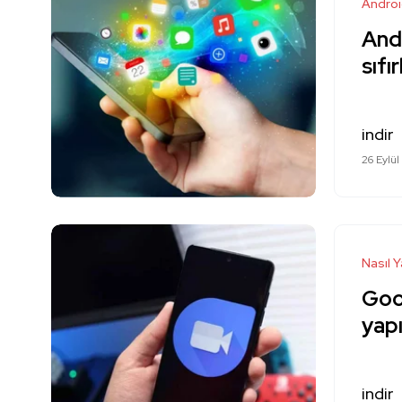
Andro
Andr
sıfı
indir
26 Eylül
Nasıl Y
Goog
yapı
indir