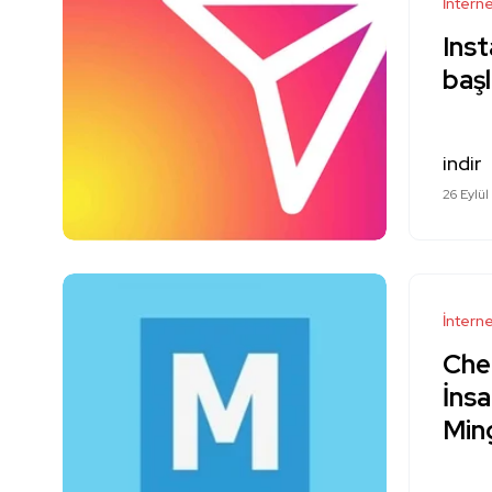
İntern
Ins
başl
indir
26 Eylül
İntern
Che
İnsa
Min