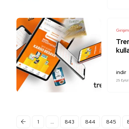
Girişim
Tren
kull
indir
25 Eylül
1
…
843
844
845