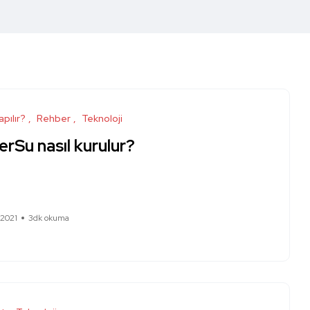
apılır?
Rehber
Teknoloji
rSu nasıl kurulur?
 2021
3dk okuma