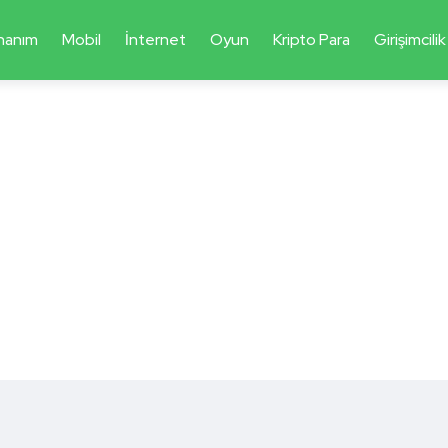
nanım
Mobil
İnternet
Oyun
Kripto Para
Girişimcilik