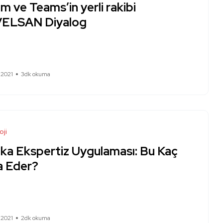
 ve Teams’in yerli rakibi
ELSAN Diyalog
 2021
3dk okuma
oji
ika Ekspertiz Uygulaması: Bu Kaç
a Eder?
 2021
2dk okuma