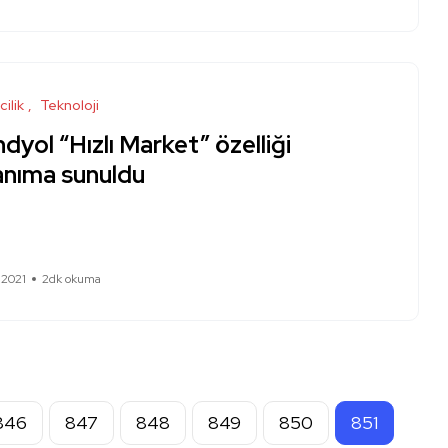
cilik
Teknoloji
dyol “Hızlı Market” özelliği
anıma sunuldu
 2021
2dk okuma
846
847
848
849
850
851