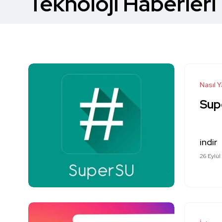
Teknoloji Haberleri
Nasıl Y
Supe
indir
26 Eylül