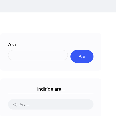
Ara
Ara
indir’de ara…