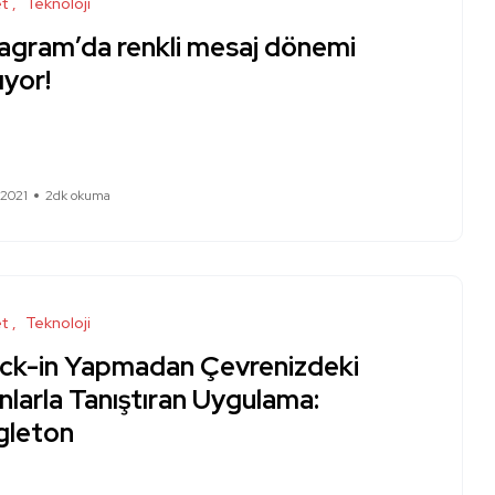
et
Teknoloji
tagram’da renkli mesaj dönemi
ıyor!
 2021
2dk okuma
et
Teknoloji
ck-in Yapmadan Çevrenizdeki
nlarla Tanıştıran Uygulama:
gleton