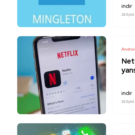
indir
26 Eylül
Andro
Netf
yans
indir
26 Eylül