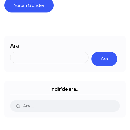
Ara
Ara
indir’de ara…