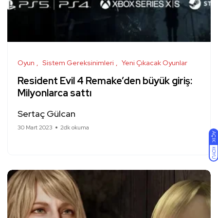
Oyun
Sistem Gereksinimleri
Yeni Çıkacak Oyunlar
Resident Evil 4 Remake’den büyük giriş:
Milyonlarca sattı
Sertaç Gülcan
30 Mart 2023
2dk okuma
AÇIK
KOYU