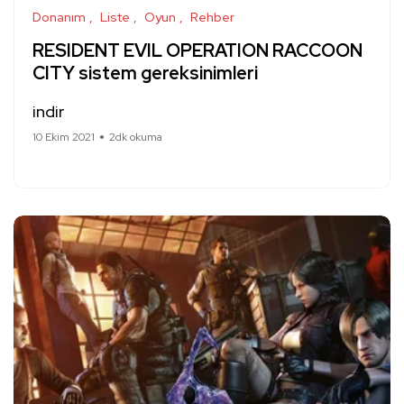
Donanım
Liste
Oyun
Rehber
RESIDENT EVIL OPERATION RACCOON
CITY sistem gereksinimleri
indir
10 Ekim 2021
2dk okuma