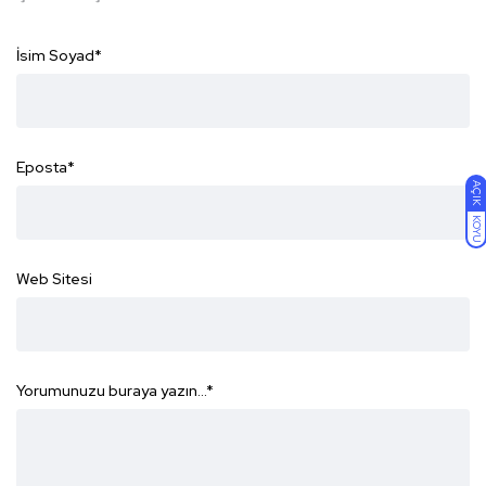
İsim Soyad
*
Eposta
*
AÇIK
KOYU
Web Sitesi
Yorumunuzu buraya yazın...
*