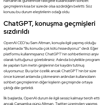
haftanın ilk günlerinde rastgele kullanıcıların sohbet
geçmişlerini kısa bir sürede olsa sızdırdığını belirtti. Söz
konusu bu durum eleştirilerin odağı oldu.
ChatGPT, konuşma geçmişleri
sızdırıldı
OpenAI CEO’su Sam Altman, konuyla ilgili yapmış olduğu
açıklamada “Bu konuda çok kötü hissediyoruz” dedi. Eğer
platformu kullanmışsanız ChatGPT’nin sohbetlerinizi arşiv
olarak tuttuğunuz görebilirsiniz. Aslında böylelikle program
ile yapılan tüm metin girişlerinin bir kaydını tutmuş
oluyorsunuz. Bu iyi bir özellik ancak ChatGPT’nin bir süre
önce küresel anlamda çökmesinin ardından kullanıcıların
sohbet geçmişlerinin diğer kişilerin geçmişinde ortaya
çıktığı dile getirildi.
İlk başlarda, OpenAl durum ile ilgili sessiz kalmayı tercih etti
ancak Çarşamba günü Altman, Twitter üzerinden yapmış