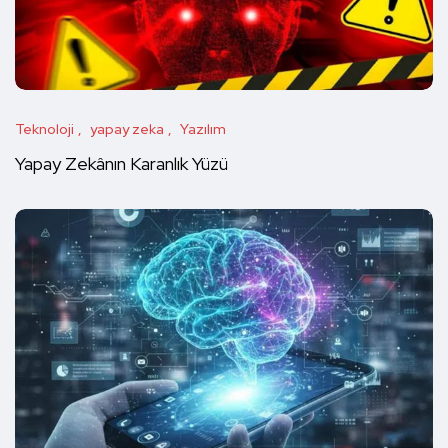
Teknoloji
yapay zeka
Yazılım
Yapay Zekânın Karanlık Yüzü